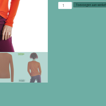
W23.19
Toevoegen aan winke
Tranquillo
SHIRT
ECOVERO
C153
ROOIBOS
aantal