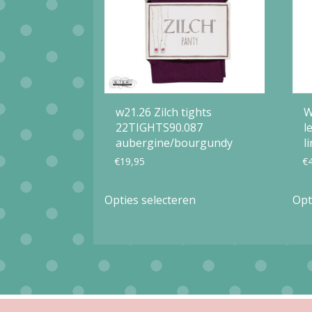
w21.26 Zilch tights
W
22TIGHTS90.087
l
aubergine/bourgundy
l
€
19,95
€
Dit
Opties selecteren
Opt
product
heeft
meerdere
variaties.
Deze