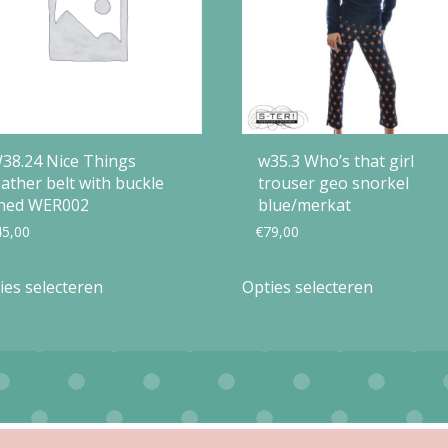
38.24 Nice Things
w35.3 Who’s that girl
eather belt with buckle
trouser geo snorkel
ined WER002
blue/merkat
45,00
€
79,00
Dit
Dit
ies selecteren
Opties selecteren
product
product
heeft
heeft
meerdere
meerdere
variaties.
variaties.
Deze
Deze