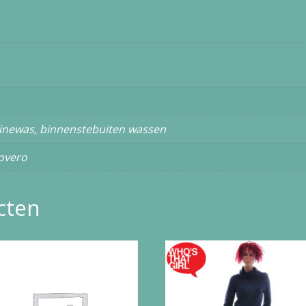
inewas, binnenstebuiten wassen
overo
cten