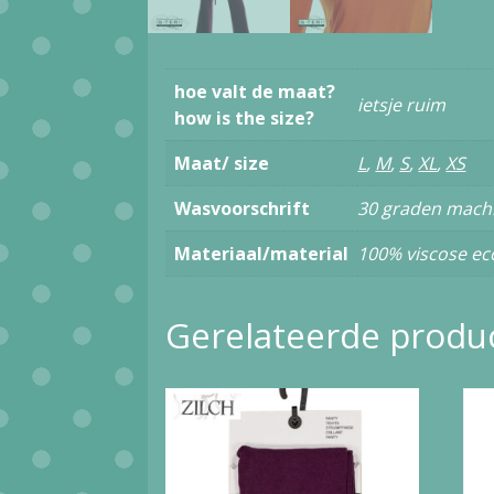
hoe valt de maat?
ietsje ruim
how is the size?
Maat/ size
L
,
M
,
S
,
XL
,
XS
Wasvoorschrift
30 graden mach
Materiaal/material
100% viscose ec
Gerelateerde produ