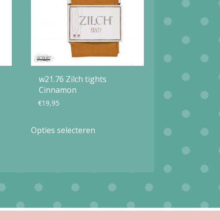
w21.76 Zilch tights
Cinnamon
€
19,95
Dit
Opties selecteren
product
heeft
meerdere
variaties.
Deze
optie