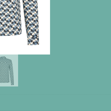
4funkyflavours
23W9307
aantal