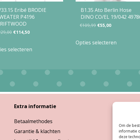
33.15 Eribé BRODIE
B1.35 Ato Berlin Hose
WEATER P4196
DINO CO/EL 19/042 4978
RIFTWOOD
Oorspronkelijke
Huidige
€
109,99
€
55,00
Oorspronkelijke
Huidige
229,00
€
114,50
prijs
prijs
Dit
prijs
prijs
Opties selecteren
Dit
was:
is:
product
ies selecteren
was:
is:
product
€109,99.
€55,00.
heeft
€229,00.
€114,50.
heeft
meerdere
meerdere
variaties.
variaties.
Deze
Deze
optie
optie
Extra informatie
Open
kan
kan
gekozen
Betaalmethodes
Ma:
G
gekozen
Om de beste
worden
Garantie & klachten
Di, W
informatie 
worden
op
deze techno