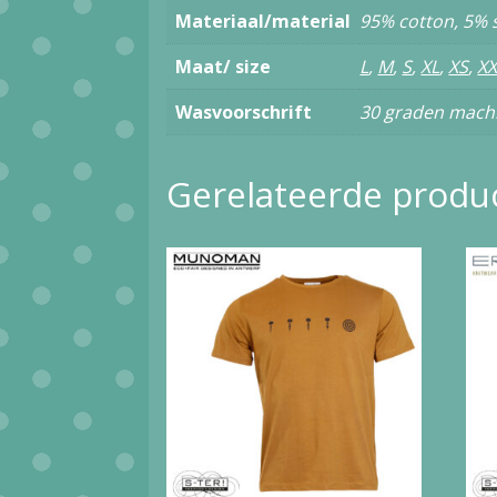
Materiaal/material
95% cotton, 5%
Maat/ size
L
,
M
,
S
,
XL
,
XS
,
XX
Wasvoorschrift
30 graden mach
Gerelateerde produ