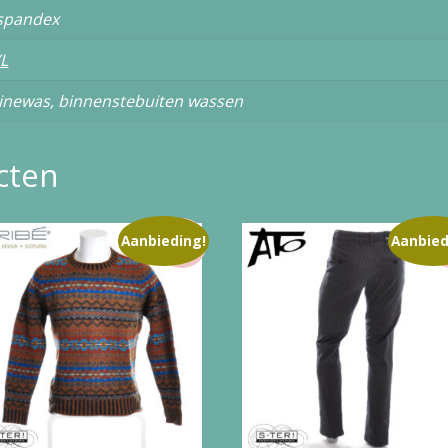
 spandex
L
inewas, binnenstebuiten wassen
cten
Aanbieding!
Aanbied