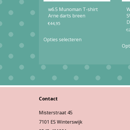
w6.5 Munoman T-shirt
W
Arne darts breen
S
D
€
44,95
€
Dit
Opties selecteren
product
Opt
heeft
meerdere
variaties.
Deze
optie
Contact
kan
gekozen
Misterstraat 45
worden
7101 ES Winterswijk
op