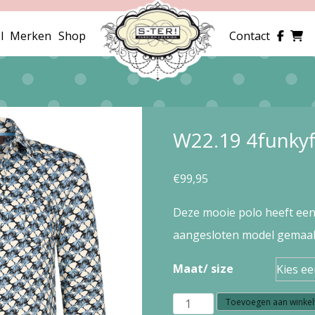
l
Merken
Shop
Contact
W22.19 4funky
€
99,95
Deze mooie polo heeft een
aangesloten model gemaakt
Maat/ size
W22.19
Toevoegen aan winke