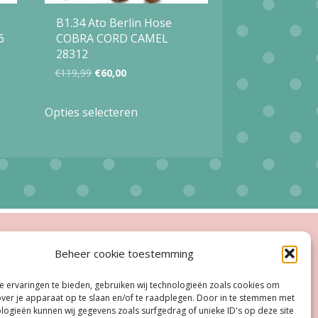
B1.34 Ato Berlin Hose
6
COBRA CORD CAMEL
28312
Oorspronkelijke
Huidige
€
119,99
€
60,00
prijs
prijs
Dit
Opties selecteren
was:
is:
product
€119,99.
€60,00.
heeft
meerdere
variaties.
Deze
optie
ingstijden
Beheer cookie toestemming
kan
esloten
gekozen
 ervaringen te bieden, gebruiken wij technologieën zoals cookies om
oe, Do:
11.00 - 18.00 uur
over je apparaat op te slaan en/of te raadplegen. Door in te stemmen met
worden
logieën kunnen wij gegevens zoals surfgedrag of unieke ID's op deze site