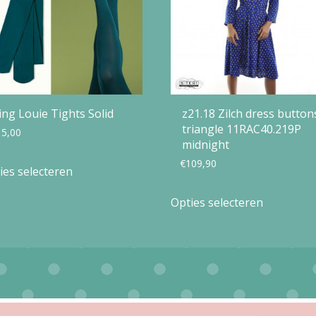
ing Louie Tights Solid
z21.18 Zilch dress button
triangle 11RAC40.219P
15,00
midnight
Dit
€
109,90
ies selecteren
product
Dit
Opties selecteren
heeft
product
meerdere
heeft
variaties.
meerdere
Deze
variaties.
optie
Deze