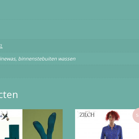
L
inewas, binnenstebuiten wassen
cten