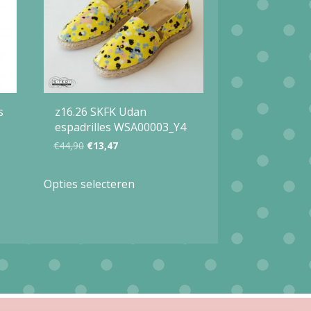
s
z16.26 SKFK Udan
espadrilles WSA00003_Y4
Oorspronkelijke
Huidige
€
44,90
€
13,47
prijs
prijs
Dit
Opties selecteren
was:
is:
product
€44,90.
€13,47.
heeft
meerdere
variaties.
Deze
optie