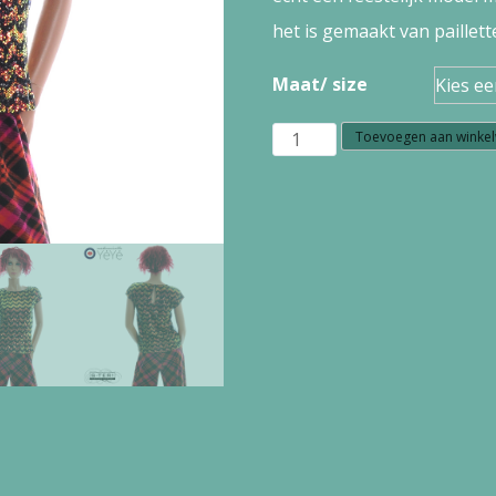
het is gemaakt van paillett
Maat/ size
W13.8
Toevoegen aan winke
Mademoiselle
Yéyé
STARSTRUCK
SPARK
TOP
4228
black
green
aantal