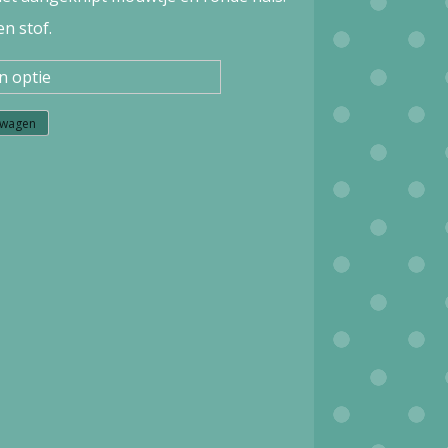
en stof.
lwagen