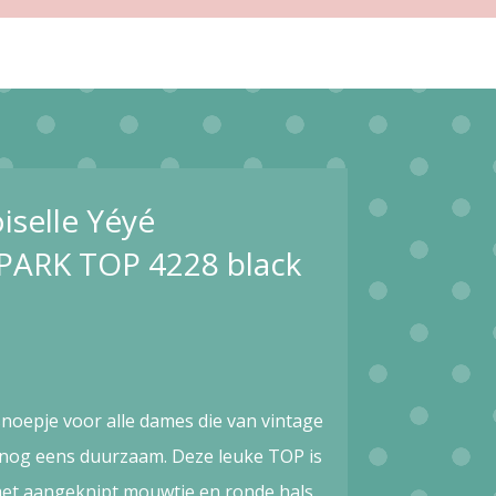
selle Yéyé
ARK TOP 4228 black
noepje voor alle dames die van vintage
 nog eens duurzaam. Deze leuke TOP is
met aangeknipt mouwtje en ronde hals.