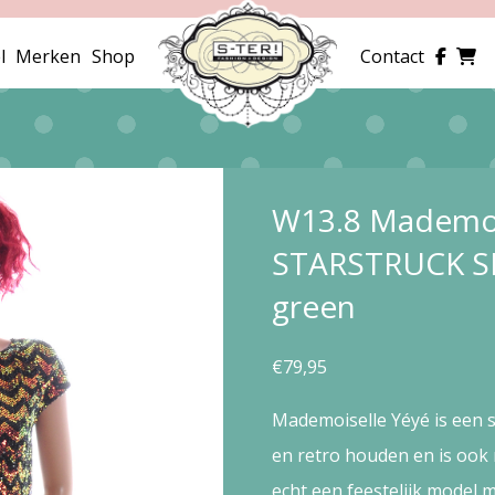
l
Merken
Shop
Contact
W13.8 Mademoi
STARSTRUCK SP
green
€
79,95
Mademoiselle Yéyé is een s
en retro houden en is ook
echt een feestelijk model 