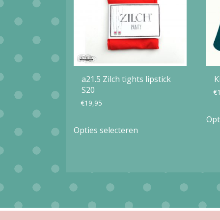
a21.5 Zilch tights lipstick
K
S20
€
€
19,95
Opt
Dit
Opties selecteren
product
heeft
meerdere
variaties.
Deze
optie