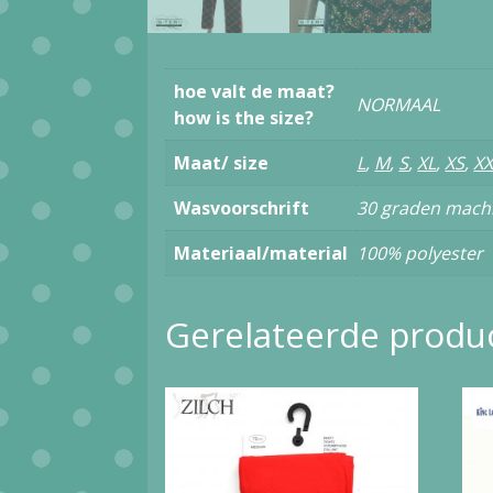
hoe valt de maat?
NORMAAL
how is the size?
Maat/ size
L
,
M
,
S
,
XL
,
XS
,
XX
Wasvoorschrift
30 graden mach
Materiaal/material
100% polyester
Gerelateerde produ