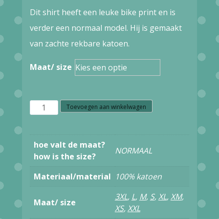
Dit shirt heeft een leuke bike print en is
verder een normaal model. Hij is gemaakt
van zachte rekbare katoen.
Maat/ size
W1.24
Toevoegen aan winkelwagen
ATO
BERLIN
hoe valt de maat?
NORMAAL
T-
how is the size?
SHIRT
Materiaal/material
100% katoen
NEBO
3XL
,
L
,
M
,
S
,
XL
,
XM
,
BIKE
Maat/ size
XS
,
XXL
GOTS