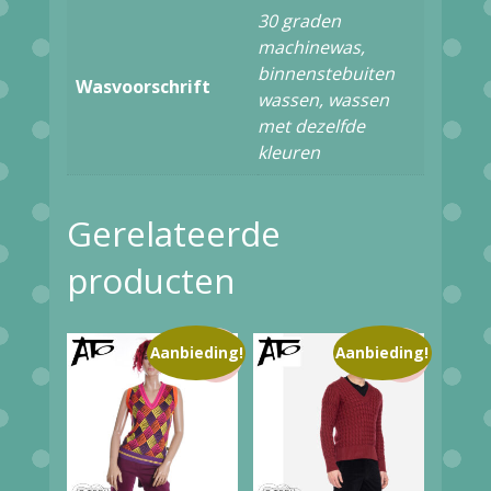
30 graden
OLIVE
machinewas,
28709
binnenstebuiten
Wasvoorschrift
aantal
wassen, wassen
met dezelfde
kleuren
Gerelateerde
producten
Aanbieding!
Aanbieding!