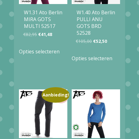
W1.31 Ato Berlin
W1.40 Ato Berlin
MIRA GOTS
PULLI ANU
MULTI 52517
GOTS BRD
52528
Oorspronkelijke
Huidige
€
82,95
€
41,48
Oorspronkelijke
Huidige
€
105,00
€
52,50
prijs
prijs
Dit
prijs
prijs
Opties selecteren
Dit
was:
is:
product
Opties selecteren
was:
is:
product
€82,95.
€41,48.
heeft
€105,00.
€52,50.
heeft
meerdere
meerdere
variaties.
variaties.
Aanbieding!
Deze
Deze
optie
optie
kan
kan
gekozen
gekozen
worden