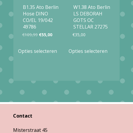
worden
op
B1.35 Ato Berlin
W1.38 Ato Berlin
op
Hose DINO
LS DEBORAH
de
CO/EL 19/042
GOTS OC
de
productpagina
49786
STELLAR 27275
productpag
Oorspronkelijke
Huidige
€
109,99
€
55,00
€
35,00
prijs
prijs
Dit
Dit
Opties selecteren
Opties selecteren
was:
is:
product
product
€109,99.
€55,00.
heeft
heeft
meerdere
meerdere
variaties.
variaties.
Deze
Deze
optie
optie
kan
kan
Contact
gekozen
gekozen
Misterstraat 45
worden
worden