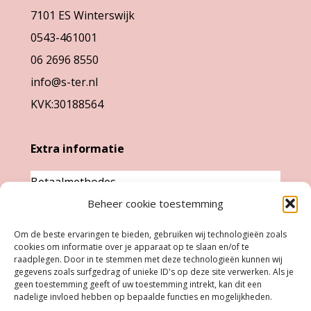
7101 ES Winterswijk
op
op
0543-461001
de
de
06 2696 8550
productpagina
productpag
info@s-ter.nl
KVK:30188564
Extra informatie
Betaalmethodes
Garantie & klachten
Beheer cookie toestemming
Levertijd &
Om de beste ervaringen te bieden, gebruiken wij technologieën zoals
verzendkosten
cookies om informatie over je apparaat op te slaan en/of te
raadplegen. Door in te stemmen met deze technologieën kunnen wij
Retourneren
gegevens zoals surfgedrag of unieke ID's op deze site verwerken. Als je
geen toestemming geeft of uw toestemming intrekt, kan dit een
nadelige invloed hebben op bepaalde functies en mogelijkheden.
Openingstijden