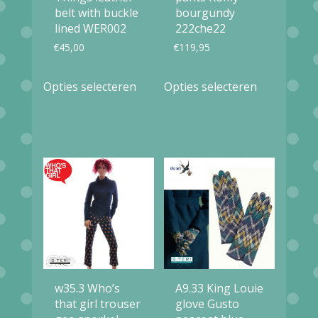
belt with buckle
bourgundy
lined WER002
222che22
€
45,00
€
119,95
Dit
Dit
Opties selecteren
Opties selecteren
product
product
heeft
heeft
meerdere
meerdere
variaties.
variaties.
Deze
Deze
optie
optie
kan
kan
gekozen
gekozen
worden
worden
w35.3 Who’s
A9.33 King Louie
op
op
that girl trouser
glove Gusto