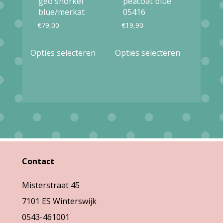
geo snorkel
peacoat blue
de
de
blue/merkat
05416
productpagina
productpag
€
79,00
€
19,90
Dit
Dit
Opties selecteren
Opties selecteren
product
product
heeft
heeft
meerdere
meerdere
variaties.
variaties.
Deze
Deze
optie
optie
kan
kan
Contact
gekozen
gekozen
Misterstraat 45
worden
worden
7101 ES Winterswijk
op
op
0543-461001
de
de