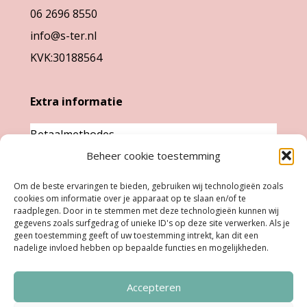
06 2696 8550
productpagina
productpag
info@s-ter.nl
KVK:30188564
Extra informatie
Betaalmethodes
Beheer cookie toestemming
Garantie & klachten
Levertijd &
Om de beste ervaringen te bieden, gebruiken wij technologieën zoals
cookies om informatie over je apparaat op te slaan en/of te
verzendkosten
raadplegen. Door in te stemmen met deze technologieën kunnen wij
Retourneren
gegevens zoals surfgedrag of unieke ID's op deze site verwerken. Als je
geen toestemming geeft of uw toestemming intrekt, kan dit een
nadelige invloed hebben op bepaalde functies en mogelijkheden.
Openingstijden
Accepteren
Ma:
Gesloten