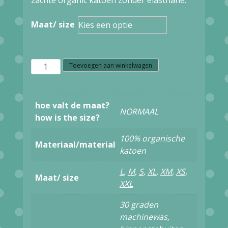
Maat/ size
S1.20
Toevoegen aan winkelwagen
Ato
Berlin
hoe valt de maat?
NORMAAL
SHIRT
how is the size?
CLEO
100% organische
Materiaal/material
GOTS
katoen
OC
L
,
M
,
S
,
XL
,
XM
,
XS
,
Maat/ size
25684
XXL
WHITE
30 graden
aantal
machinewas,