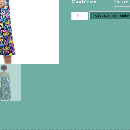
Maat/ size
S7.31
Toevoegen aan winke
Seasalt
Cornwall
housel
bay
dress
collaged
tulips
maritime
aantal