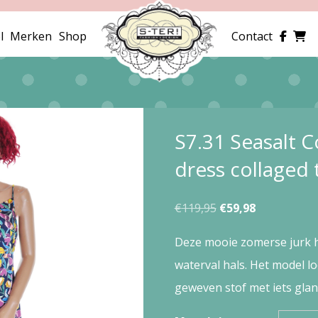
l
Merken
Shop
Contact
S7.31 Seasalt C
dress collaged 
Oorspronkelijke
Huidige
€
119,95
€
59,98
prijs
prijs
Deze mooie zomerse jurk 
was:
is:
waterval hals. Het model l
€119,95.
€59,98.
geweven stof met iets glan