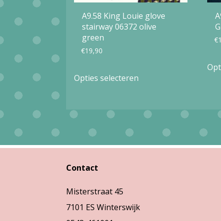
A9.58 King Louie glove
A
stairway 06372 olive
G
green
€
€
19,90
Opt
Dit
Opties selecteren
product
heeft
meerdere
variaties.
Deze
optie
Contact
kan
Misterstraat 45
gekozen
7101 ES Winterswijk
worden