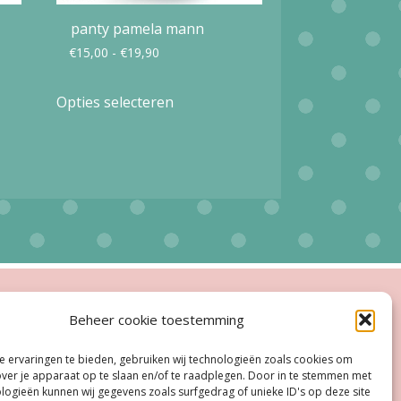
panty pamela mann
Prijsklasse:
€
15,00
-
€
19,90
€15,00
Dit
Opties selecteren
tot
product
€19,90
heeft
meerdere
variaties.
Deze
optie
kan
ingstijden
gekozen
Beheer cookie toestemming
worden
esloten
 ervaringen te bieden, gebruiken wij technologieën zoals cookies om
op
oe, Do:
11.00 - 18.00 uur
over je apparaat op te slaan en/of te raadplegen. Door in te stemmen met
logieën kunnen wij gegevens zoals surfgedrag of unieke ID's op deze site