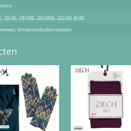
overo
L
,
16=XL
,
18=XXL
,
20=XXXL
,
22=3xl
,
8=XS
inewas, binnenstebuiten wassen
cten