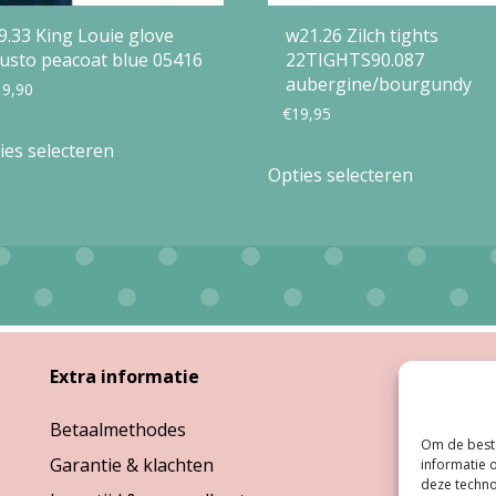
9.33 King Louie glove
w21.26 Zilch tights
usto peacoat blue 05416
22TIGHTS90.087
aubergine/bourgundy
19,90
€
19,95
Dit
ies selecteren
Dit
product
Opties selecteren
product
heeft
heeft
meerdere
meerdere
variaties.
variaties.
Deze
Deze
optie
optie
Extra informatie
Open
kan
kan
gekozen
Betaalmethodes
Ma:
G
gekozen
Om de beste
worden
Garantie & klachten
Di, W
informatie 
worden
op
deze techno