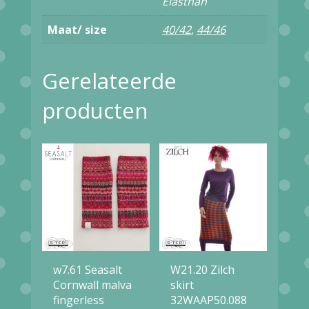
Elasthan
Maat/ size
40/42
,
44/46
Gerelateerde
producten
w7.61 Seasalt
W21.20 Zilch
Cornwall malva
skirt
fingerless
32WAAP50.088