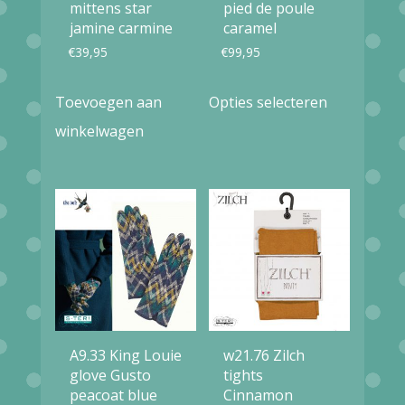
mittens star
pied de poule
jamine carmine
caramel
€
39,95
€
99,95
Dit
Toevoegen aan
Opties selecteren
product
winkelwagen
heeft
meerdere
variaties.
Deze
optie
kan
gekozen
worden
A9.33 King Louie
w21.76 Zilch
glove Gusto
tights
op
peacoat blue
Cinnamon