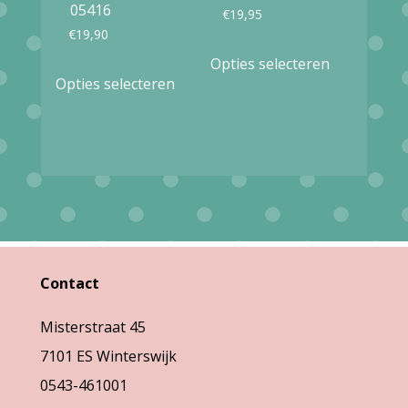
de
05416
€
19,95
productpag
€
19,90
Dit
Opties selecteren
Dit
product
Opties selecteren
product
heeft
heeft
meerdere
meerdere
variaties.
variaties.
Deze
Deze
optie
optie
kan
kan
gekozen
Contact
gekozen
worden
Misterstraat 45
worden
op
7101 ES Winterswijk
op
de
0543-461001
de
productpag