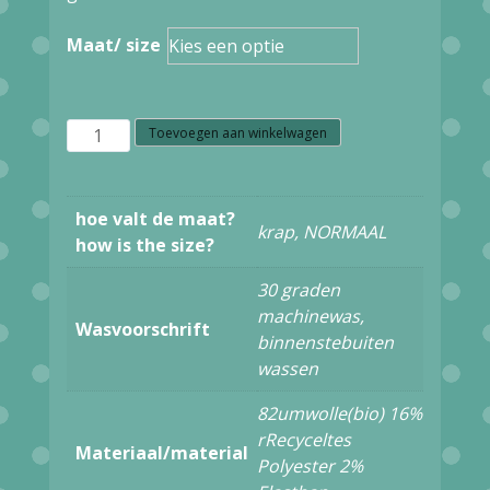
Maat/ size
W23.31
Toevoegen aan winkelwagen
Tranquillo
TIGHTS
hoe valt de maat?
krap, NORMAAL
ACS35
how is the size?
NIGHT
30 graden
aantal
machinewas,
Wasvoorschrift
binnenstebuiten
wassen
82umwolle(bio) 16%
rRecyceltes
Materiaal/material
Polyester 2%