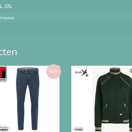
L
,
XXL
inewas
cten