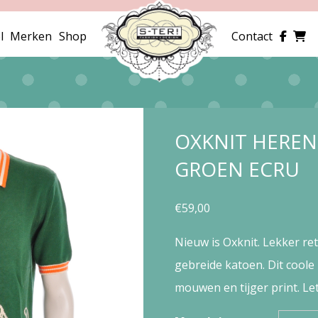
l
Merken
Shop
Contact
OXKNIT HEREN 
GROEN ECRU
€
59,00
Nieuw is Oxknit. Lekker re
gebreide katoen. Dit coole
mouwen en tijger print. Le