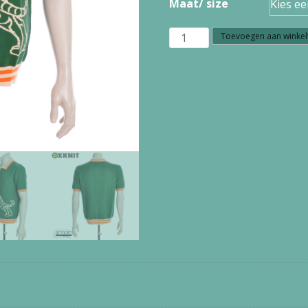
Maat/ size
OXKNIT
Toevoegen aan winke
HEREN
POLO
VEST
TIJGER
GROEN
ECRU
aantal