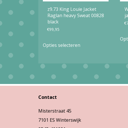
z9.73 King Louie Jacket
W
Raglan heavy Sweat 00828
j
black
€
€
99,95
Opt
Dit
Opties selecteren
product
heeft
meerdere
variaties.
Deze
optie
Contact
kan
Misterstraat 45
gekozen
7101 ES Winterswijk
worden