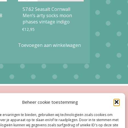
S7.62 Seasalt Cornwall
8
Men’s arty socks moon
phases vintage indigo
€
12,95
Toevoegen aan winkelwagen
ingstijden
Beheer cookie toestemming
esloten
 ervaringen te bieden, gebruiken wij technologieën zoals cookies om
oe, Do:
11.00 - 18.00 uur
over je apparaat op te slaan en/of te raadplegen. Door in te stemmen met
logieën kunnen wij gegevens zoals surfgedrag of unieke ID's op deze site