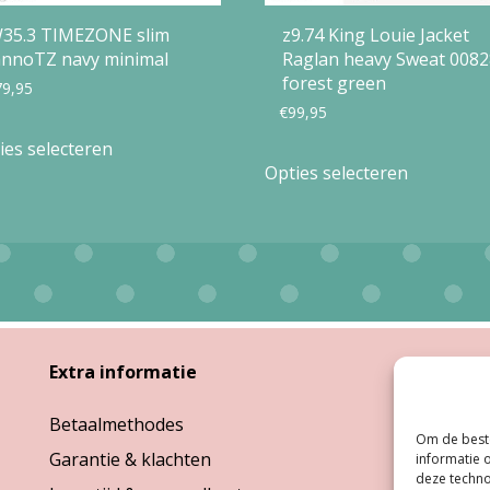
35.3 TIMEZONE slim
z9.74 King Louie Jacket
annoTZ navy minimal
Raglan heavy Sweat 0082
forest green
79,95
€
99,95
Dit
ies selecteren
Dit
product
Opties selecteren
product
heeft
heeft
meerdere
meerdere
variaties.
variaties.
Deze
Deze
optie
optie
Extra informatie
Open
kan
kan
gekozen
Betaalmethodes
Ma:
G
gekozen
Om de beste
worden
Garantie & klachten
Di, W
informatie 
worden
op
deze techno