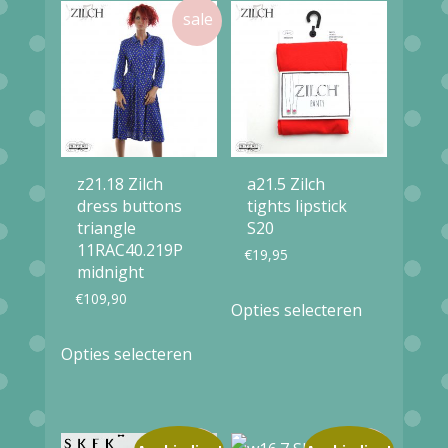
z21.18 Zilch
a21.5 Zilch
dress buttons
tights lipstick
triangle
S20
11RAC40.219P
€
19,95
midnight
Dit
€
109,90
Opties selecteren
product
Dit
Opties selecteren
heeft
product
meerdere
heeft
variaties.
meerdere