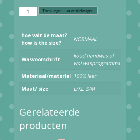
Z38.37
Toevoegen aan winkelwagen
Nice
Things
hoe valt de maat?
NORMAAL
frame
how is the size?
printed
koud handwas of
Wasvoorschrift
wallet
wol wasprogramma
WBS017
Materiaal/material
100% leer
light
Maat/ size
L/XL
,
S/M
green
aantal
Gerelateerde
producten