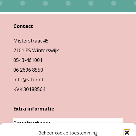
Deze
worden
optie
op
kan
Contact
de
gekozen
productpag
Misterstraat 45
worden
7101 ES Winterswijk
op
0543-461001
de
06 2696 8550
productpagina
info@s-ter.nl
KVK:30188564
Extra informatie
Betaalmethodes
Beheer cookie toestemming
Garantie & klachten