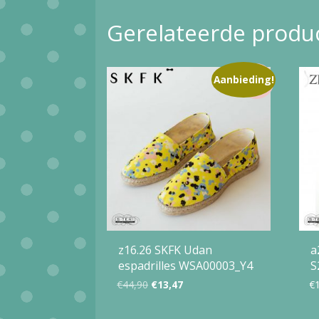
Gerelateerde produ
Aanbieding!
z16.26 SKFK Udan
a
espadrilles WSA00003_Y4
S
Oorspronkelijke
Huidige
€
44,90
€
13,47
€
prijs
prijs
Dit