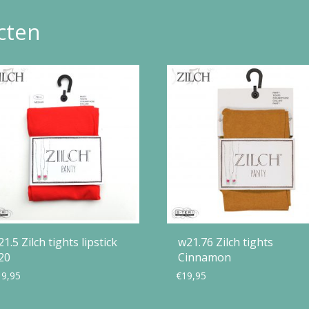
cten
21.5 Zilch tights lipstick
w21.76 Zilch tights
20
Cinnamon
19,95
€
19,95
Dit
Dit