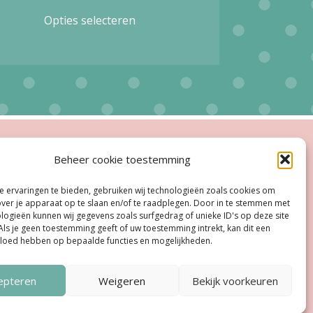
Dit
Opties selecteren
product
heeft
meerdere
variaties.
Deze
optie
ingstijden
Beheer cookie toestemming
kan
esloten
gekozen
 ervaringen te bieden, gebruiken wij technologieën zoals cookies om
oe, Do:
11.00 - 18.00 uur
over je apparaat op te slaan en/of te raadplegen. Door in te stemmen met
worden
logieën kunnen wij gegevens zoals surfgedrag of unieke ID's op deze site
ag:
11:00 uur - 18:00 uur
Als je geen toestemming geeft of uw toestemming intrekt, kan dit een
op
vloed hebben op bepaalde functies en mogelijkheden.
dag:
10:00 uur - 17:00 uur
de
agina
productpagina
epteren
Weigeren
Bekijk voorkeuren