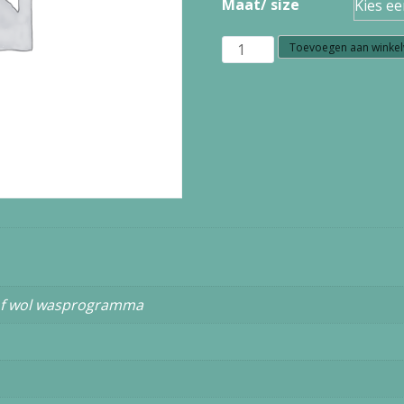
Maat/ size
Z38.27
Toevoegen aan winke
Nice
Things
color
leather
belt
WES001
dark
mauve
of wol wasprogramma
aantal