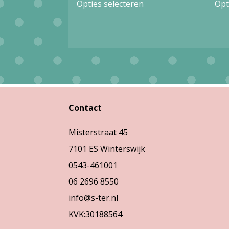
Opties selecteren
Opt
was:
is:
product
€44,90.
€13,47.
heeft
meerdere
variaties.
Deze
optie
Contact
kan
gekozen
Misterstraat 45
worden
7101 ES Winterswijk
op
0543-461001
de
06 2696 8550
productpagina
info@s-ter.nl
KVK:30188564