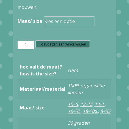
mouwen.
Maat/ size
Z37.8
Toevoegen aan winkelwagen
Circus
knit
hoe valt de maat?
ruim
top
how is the size?
CK106
100% organische
Materiaal/material
teal
katoen
aantal
10=S
,
12=M
,
14=L
,
Maat/ size
16=XL
,
18=XXL
,
8=XS
30 graden