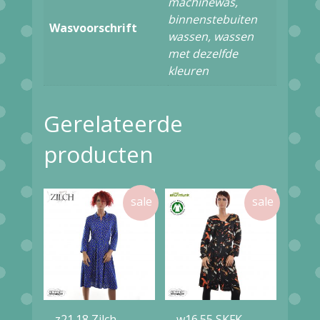
machinewas,
binnenstebuiten
Wasvoorschrift
wassen, wassen
met dezelfde
kleuren
Gerelateerde
producten
z21.18 Zilch
w16.55 SKFK