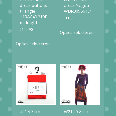
dress buttons
dress Negua
triangle
WDR00956 K7
11RAC40.219P
€
119,90
midnight
Dit
€
109,90
Opties selecteren
product
Dit
Opties selecteren
heeft
product
meerdere
heeft
variaties.
meerdere
Deze
variaties.
optie
Deze
kan
optie
gekozen
kan
worden
gekozen
op
a21.5 Zilch
W21.20 Zilch
worden