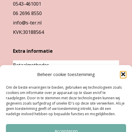
op
0543-461001
productpagina
de
06 2696 8550
productpag
info@s-ter.nl
KVK:30188564
Extra informatie
Betaalmethodes
Beheer cookie toestemming
Garantie & klachten
Levertijd &
Om de beste ervaringen te bieden, gebruiken wij technologieën zoals
cookies om informatie over je apparaat op te slaan en/of te
verzendkosten
raadplegen. Door in te stemmen met deze technologieën kunnen wij
Retourneren
gegevens zoals surfgedrag of unieke ID's op deze site verwerken. Als je
geen toestemming geeft of uw toestemming intrekt, kan dit een
nadelige invloed hebben op bepaalde functies en mogelijkheden.
Openingstijden
Accepteren
Ma:
Gesloten