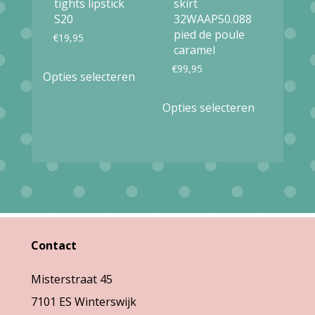
tights lipstick
skirt
de
op
S20
32WAAP50.088
productpag
pied de poule
€
19,95
de
caramel
productpagina
Dit
€
99,95
Opties selecteren
product
Dit
Opties selecteren
heeft
product
meerdere
heeft
variaties.
meerdere
Deze
variaties.
optie
Deze
kan
optie
gekozen
Contact
kan
worden
gekozen
Misterstraat 45
op
worden
7101 ES Winterswijk
de