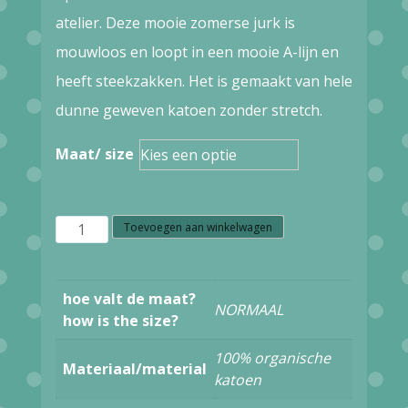
atelier. Deze mooie zomerse jurk is
mouwloos en loopt in een mooie A-lijn en
heeft steekzakken. Het is gemaakt van hele
dunne geweven katoen zonder stretch.
Maat/ size
Z12.10
Toevoegen aan winkelwagen
Kali-
yog
hoe valt de maat?
NORMAAL
TOLA
how is the size?
dress
100% organische
Materiaal/material
OC
katoen
IKAT