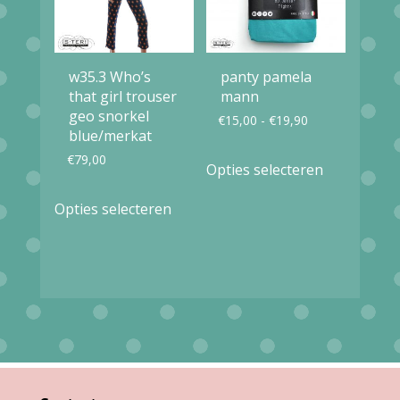
kan
kan
gekozen
gekozen
worden
w35.3 Who’s
panty pamela
worden
op
that girl trouser
mann
op
geo snorkel
Prijsklasse:
€
15,00
-
€
19,90
de
blue/merkat
de
€15,00
productpagina
Dit
€
79,00
Opties selecteren
productpag
tot
product
Dit
€19,90
Opties selecteren
heeft
product
meerdere
heeft
variaties.
meerdere
Deze
variaties.
optie
Deze
kan
optie
gekozen
kan