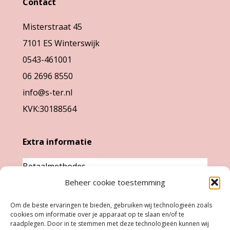
Contact
worden
gekozen
op
Misterstraat 45
worden
de
7101 ES Winterswijk
op
productpag
0543-461001
de
06 2696 8550
productpagina
info@s-ter.nl
KVK:30188564
Extra informatie
Betaalmethodes
Garantie & klachten
Beheer cookie toestemming
Levertijd &
Om de beste ervaringen te bieden, gebruiken wij technologieën zoals
verzendkosten
cookies om informatie over je apparaat op te slaan en/of te
raadplegen. Door in te stemmen met deze technologieën kunnen wij