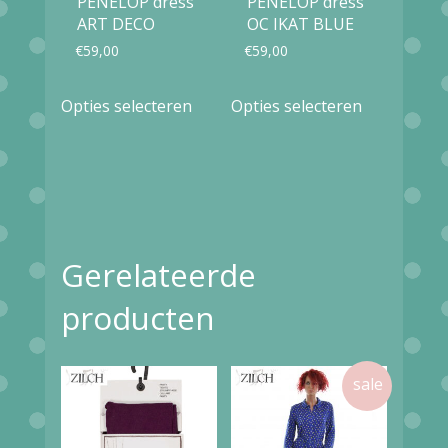
PENELOP dress
PENELOP dress
ART DECO
OC IKAT BLUE
€
59,00
€
59,00
Dit
Dit
Opties selecteren
Opties selecteren
product
product
heeft
heeft
meerdere
meerdere
variaties.
variaties.
Deze
Deze
Gerelateerde
optie
optie
producten
kan
kan
gekozen
gekozen
worden
worden
op
op
de
de