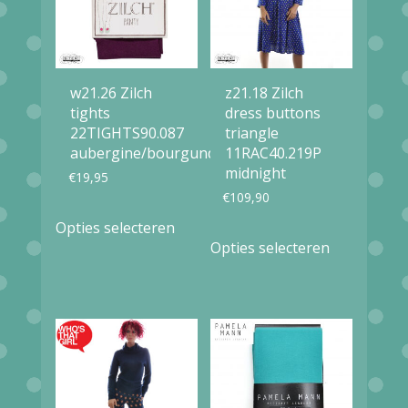
productpagina
productpag
w21.26 Zilch
z21.18 Zilch
tights
dress buttons
22TIGHTS90.087
triangle
aubergine/bourgundy
11RAC40.219P
midnight
€
19,95
€
109,90
Dit
Opties selecteren
Dit
product
Opties selecteren
product
heeft
heeft
meerdere
meerdere
variaties.
variaties.
Deze
Deze
optie
optie