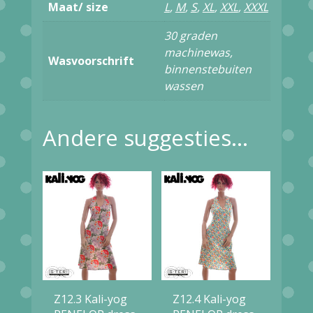
Maat/ size
L
,
M
,
S
,
XL
,
XXL
,
XXXL
BLUE
30 graden
aantal
machinewas,
Wasvoorschrift
binnenstebuiten
wassen
Andere suggesties…
Z12.3 Kali-yog
Z12.4 Kali-yog