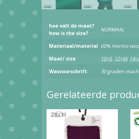
hoe valt de maat?
NORMAAL
how is the size?
Materiaal/material
60% merino woo
Maat/ size
10=S
,
12=M
,
14=
Wasvoorschrift
30 graden mach
Gerelateerde produ