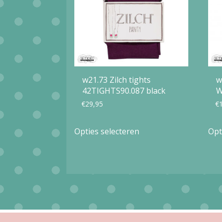
w21.73 Zilch tights
w
42TIGHTS90.087 black
W
€
29,95
€
Dit
Opties selecteren
Opt
product
heeft
meerdere
variaties.
Deze
optie