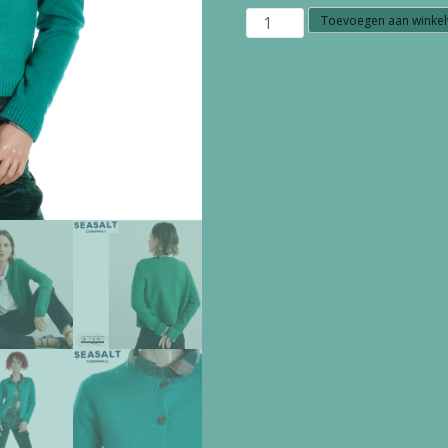
W7.80
Toevoegen aan winke
Seasalt
Cornwall
TERN
TIDE
CARDIGAN
GLADE
aantal