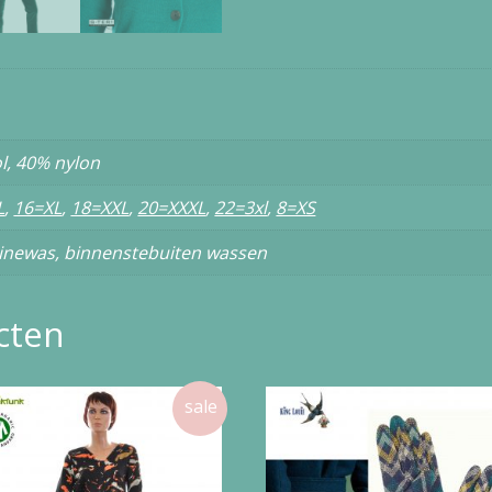
l, 40% nylon
L
,
16=XL
,
18=XXL
,
20=XXXL
,
22=3xl
,
8=XS
inewas, binnenstebuiten wassen
cten