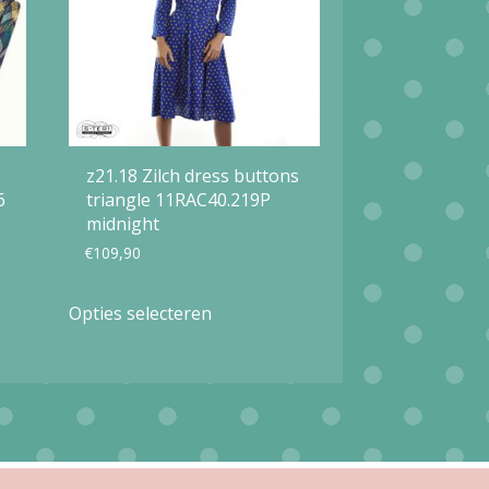
z21.18 Zilch dress buttons
6
triangle 11RAC40.219P
midnight
€
109,90
Dit
Opties selecteren
product
heeft
meerdere
variaties.
Deze