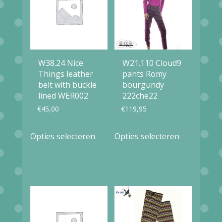
W38.24 Nice
W21.110 Cloud9
Things leather
pants Romy
belt with buckle
bourgundy
lined WER002
222che22
€
45,00
€
119,95
Dit
Dit
Opties selecteren
Opties selecteren
product
product
heeft
heeft
meerdere
meerdere
variaties.
variaties.
Deze
Deze