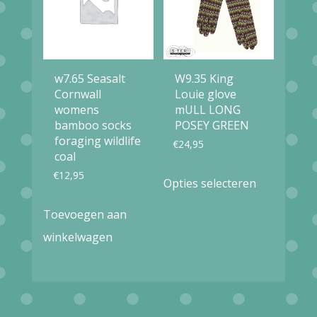
optie
optie
kan
kan
gekozen
gekozen
worden
worden
w7.65 Seasalt
W9.35 King
op
op
Cornwall
Louie glove
womens
mULL LONG
de
de
bamboo socks
POSEY GREEN
productpagina
productpag
foraging wildlife
€
24,95
coal
Dit
€
12,95
Opties selecteren
product
Toevoegen aan
heeft
winkelwagen
meerdere
variaties.
Deze
optie