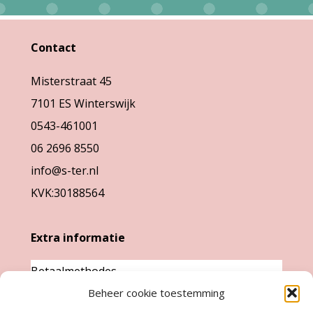
kan
gekozen
Contact
worden
op
Misterstraat 45
de
7101 ES Winterswijk
productpag
0543-461001
06 2696 8550
info@s-ter.nl
KVK:30188564
Extra informatie
Betaalmethodes
Beheer cookie toestemming
Garantie & klachten