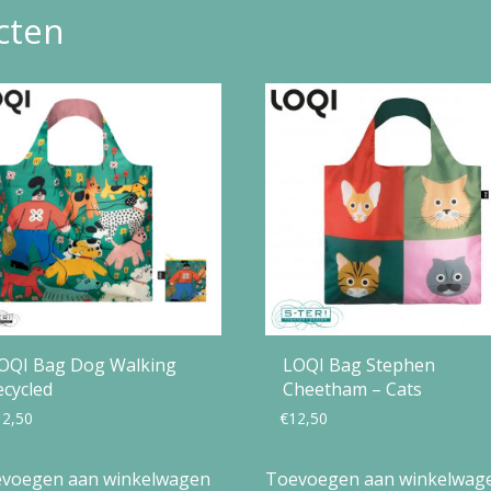
cten
CM
aantal
OQI Bag Dog Walking
LOQI Bag Stephen
ecycled
Cheetham – Cats
12,50
€
12,50
voegen aan winkelwagen
Toevoegen aan winkelwag