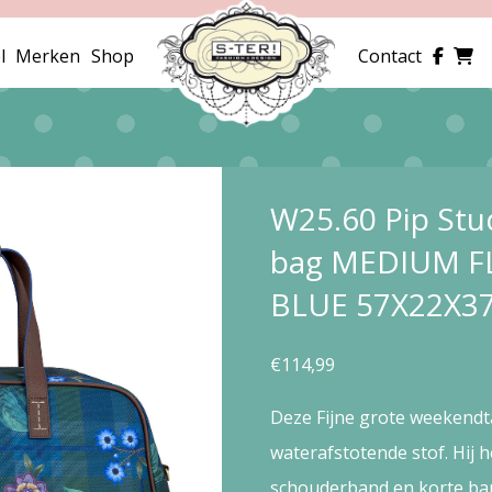
l
Merken
Shop
Contact
W25.60 Pip St
bag MEDIUM F
BLUE 57X22X3
€
114,99
Deze Fijne grote weekendt
waterafstotende stof. Hij h
schouderband en korte ba