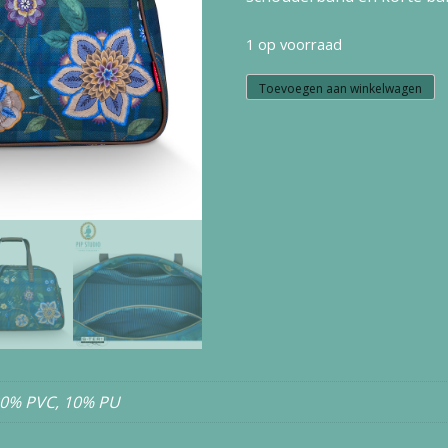
1 op voorraad
W25.60
Toevoegen aan winkelwagen
Pip
Studio
TOVY
WEEKEND
bag
MEDIUM
FLORES
FELICES
DARK
30% PVC, 10% PU
BLUE
57X22X37