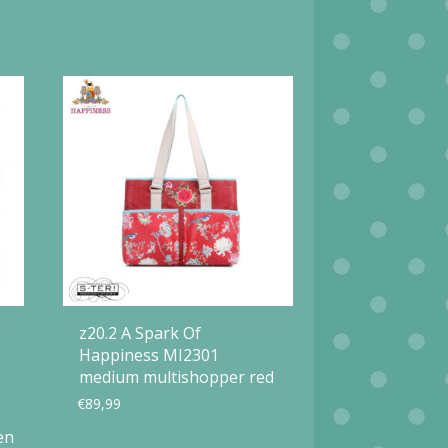
z20.2 A Spark Of
Happiness MI2301
medium multishopper red
€
89,99
en