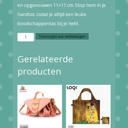
en opgevouwen 11×11 cm. Stop hem in je
handtas zodat je altijd een leuke
boodschappentas bij je hebt.
LOQI
Toevoegen aan winkelwagen
Bag
aantal
Gerelateerde
producten