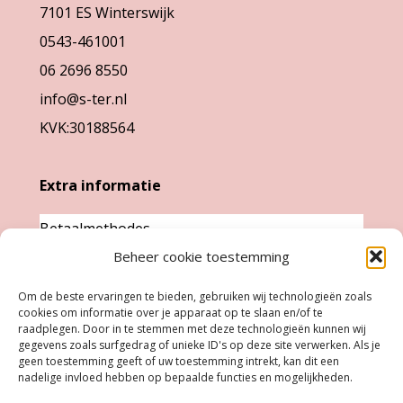
7101 ES Winterswijk
0543-461001
06 2696 8550
info@s-ter.nl
KVK:30188564
Extra informatie
Betaalmethodes
Beheer cookie toestemming
Garantie & klachten
Levertijd &
Om de beste ervaringen te bieden, gebruiken wij technologieën zoals
cookies om informatie over je apparaat op te slaan en/of te
verzendkosten
raadplegen. Door in te stemmen met deze technologieën kunnen wij
Retourneren
gegevens zoals surfgedrag of unieke ID's op deze site verwerken. Als je
geen toestemming geeft of uw toestemming intrekt, kan dit een
nadelige invloed hebben op bepaalde functies en mogelijkheden.
Openingstijden