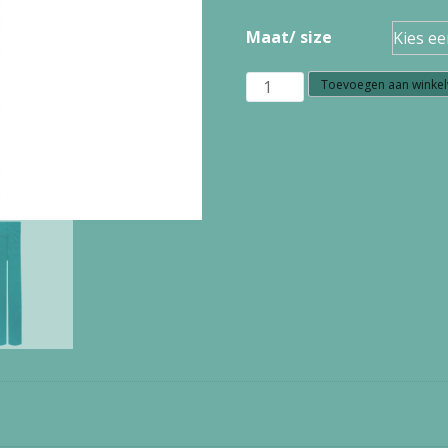
Maat/ size
w21.63
Toevoegen aan winke
Zilch
tights
42TIGHTS90.088
everglade
aantal