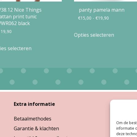
38.12 Nice Things
panty pamela mann
attan print tunic
Prijsklasse:
€
15,00
-
€
19,90
WR062 black
€15,00
Dit
119,90
Opties selecteren
tot
product
Dit
€19,90
ies selecteren
heeft
product
meerdere
heeft
variaties.
meerdere
Deze
variaties.
optie
Deze
kan
optie
Extra informatie
Open
gekozen
kan
worden
Betaalmethodes
Ma:
G
gekozen
Om de beste
op
Garantie & klachten
Di, W
informatie 
worden
deze techno