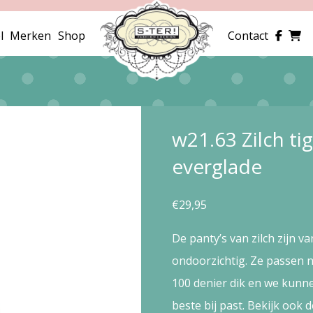
l
Merken
Shop
Contact
w21.63 Zilch t
everglade
€
29,95
De panty’s van zilch zijn va
ondoorzichtig. Ze passen nat
100 denier dik en we kunne
beste bij past. Bekijk ook 