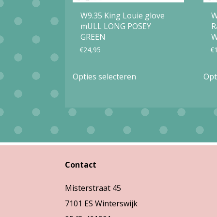
W9.35 King Louie glove
W
mULL LONG POSEY
R
GREEN
W
€
24,95
€
Dit
Opties selecteren
Opt
product
heeft
meerdere
variaties.
Deze
optie
Contact
kan
Misterstraat 45
gekozen
7101 ES Winterswijk
worden