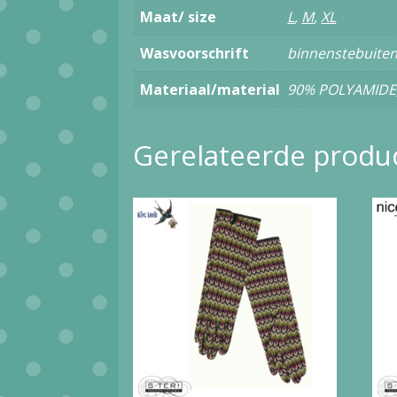
Maat/ size
L
,
M
,
XL
Wasvoorschrift
binnenstebuiten
Materiaal/material
90% POLYAMIDE
Gerelateerde produ