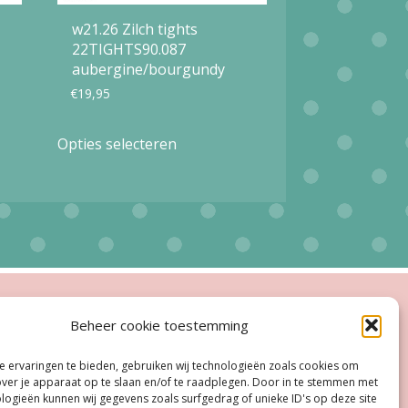
w21.26 Zilch tights
22TIGHTS90.087
aubergine/bourgundy
€
19,95
Dit
Opties selecteren
product
heeft
meerdere
variaties.
Deze
optie
ingstijden
Beheer cookie toestemming
kan
esloten
gekozen
 ervaringen te bieden, gebruiken wij technologieën zoals cookies om
oe, Do:
11.00 - 18.00 uur
over je apparaat op te slaan en/of te raadplegen. Door in te stemmen met
worden
logieën kunnen wij gegevens zoals surfgedrag of unieke ID's op deze site