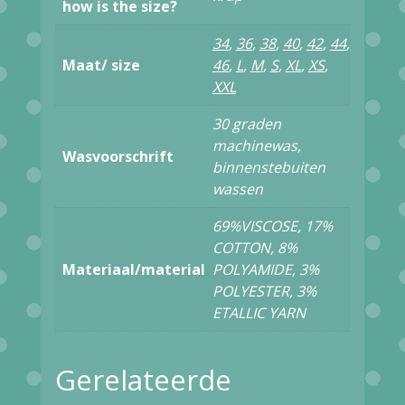
LONG
how is the size?
LUREX
34
,
36
,
38
,
40
,
42
,
44
,
JACQUARD
Maat/ size
46
,
L
,
M
,
S
,
XL
,
XS
,
XXL
TRICOT
TOP
30 graden
machinewas,
WKU005
Wasvoorschrift
binnenstebuiten
NAVY
wassen
aantal
69%VISCOSE, 17%
COTTON, 8%
Materiaal/material
POLYAMIDE, 3%
POLYESTER, 3%
ETALLIC YARN
Gerelateerde