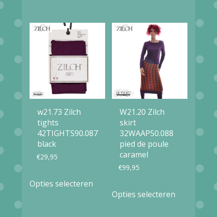
optie
meerdere
kan
variaties.
gekozen
Deze
worden
optie
op
kan
de
gekozen
productpag
worden
w21.73 Zilch
W21.20 Zilch
op
tights
skirt
42TIGHTS90.087
32WAAP50.088
de
black
pied de poule
productpagina
caramel
€
29,95
€
99,95
Dit
Opties selecteren
Dit
product
Opties selecteren
product
heeft
heeft