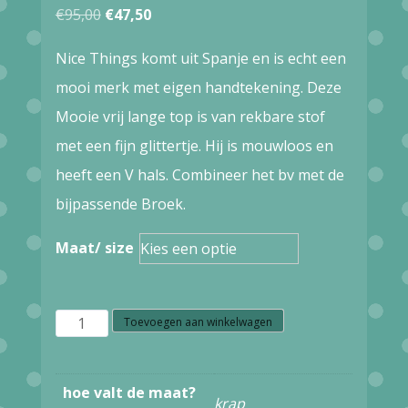
Oorspronkelijke
Huidige
€
95,00
€
47,50
prijs
prijs
Nice Things komt uit Spanje en is echt een
was:
is:
mooi merk met eigen handtekening. Deze
€95,00.
€47,50.
Mooie vrij lange top is van rekbare stof
met een fijn glittertje. Hij is mouwloos en
heeft een V hals. Combineer het bv met de
bijpassende Broek.
Maat/ size
S38.32
Toevoegen aan winkelwagen
Nice
Things
hoe valt de maat?
krap