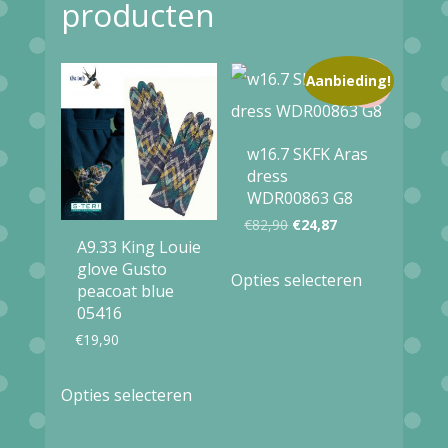
producten
Aanbieding!
w16.7 SKFK Aras
dress
WDR00863 G8
Oorspronkelijke
Huidige
€
82,90
€
24,87
A9.33 King Louie
prijs
prijs
Dit
glove Gusto
Opties selecteren
was:
is:
peacoat blue
product
05416
€82,90.
€24,87.
heeft
€
19,90
meerdere
Dit
variaties.
Opties selecteren
product
Deze
heeft