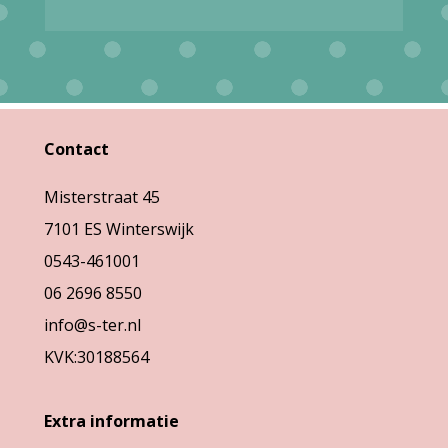
meerdere
meerdere
variaties.
variaties.
Deze
Deze
optie
optie
kan
Contact
kan
gekozen
gekozen
Misterstraat 45
worden
worden
7101 ES Winterswijk
op
op
0543-461001
de
de
06 2696 8550
productpagina
productpag
info@s-ter.nl
KVK:30188564
Extra informatie