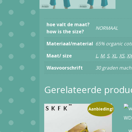
hoe valt de maat?
NORMAAL
how is the size?
Materiaal/material
65% organic cot
Maat/ size
L
,
M
,
S
,
XL
,
XS
,
XX
Wasvoorschrift
30 graden mach
Gerelateerde produ
Aanbieding!
w