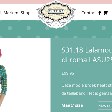
l
Merken
Shop
Contact
S31.18 Lalamou
di roma LASU25
€
99,95
Deze mooie broek heeft ste
de tailleband. Het is gemaa
Maat/ size