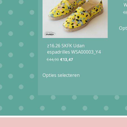
W
€
Opt
z16.26 SKFK Udan
espadrilles WSA00003_Y4
Oorspronkelijke
Huidige
€
44,90
€
13,47
prijs
prijs
Dit
Opties selecteren
was:
is:
product
€44,90.
€13,47.
heeft
meerdere
variaties.
Deze
optie