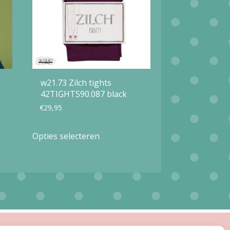
w21.73 Zilch tights
42TIGHTS90.087 black
€
29,95
Dit
Opties selecteren
product
heeft
meerdere
variaties.
Deze
optie