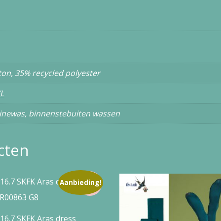
ton, 35% recycled polyester
L
inewas, binnenstebuiten wassen
cten
Aanbieding!
16.7 SKFK Aras dress