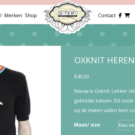
l
Merken
Shop
Contact
OXKNIT HEREN
€
49,00
Nieuw is Oxknit. Lekker re
gebreide katoen. Dit coole 
op de maten vallen best ru
Maat/ size