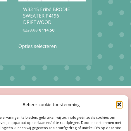
W33.15 Eribé BRODIE
SWEATER P4196
DRIFTWOOD
Oorspronkelijke
Huidige
€
229,00
€
114,50
prijs
prijs
Dit
Opties selecteren
was:
is:
product
€229,00.
€114,50.
heeft
meerdere
variaties.
Deze
optie
ingstijden
Beheer cookie toestemming
kan
esloten
gekozen
 ervaringen te bieden, gebruiken wij technologieën zoals cookies om
oe, Do:
11.00 - 18.00 uur
over je apparaat op te slaan en/of te raadplegen. Door in te stemmen met
worden
logieën kunnen wij gegevens zoals surfgedrag of unieke ID's op deze site