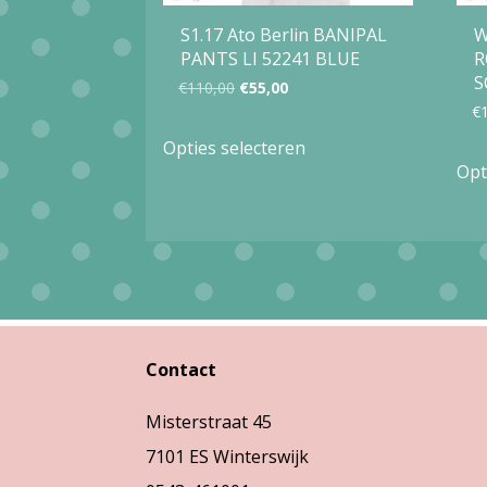
S1.17 Ato Berlin BANIPAL
W
PANTS LI 52241 BLUE
R
S
Oorspronkelijke
Huidige
€
110,00
€
55,00
€
prijs
prijs
Dit
Opties selecteren
was:
is:
product
Opt
€110,00.
€55,00.
heeft
meerdere
variaties.
Deze
optie
Contact
kan
gekozen
Misterstraat 45
worden
7101 ES Winterswijk
op