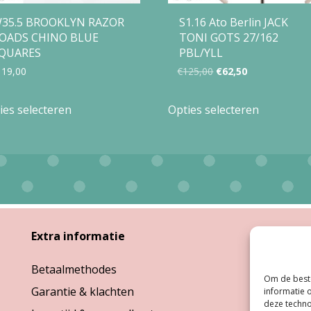
35.5 BROOKLYN RAZOR
S1.16 Ato Berlin JACK
OADS CHINO BLUE
TONI GOTS 27/162
QUARES
PBL/YLL
Oorspronkelijke
Huidige
119,00
€
125,00
€
62,50
prijs
prijs
Dit
Dit
ies selecteren
Opties selecteren
was:
is:
product
product
€125,00.
€62,50.
heeft
heeft
meerdere
meerdere
variaties.
variaties.
Deze
Deze
optie
optie
Extra informatie
Open
kan
kan
Betaalmethodes
Ma:
G
gekozen
gekozen
Om de beste
Garantie & klachten
Di, W
informatie 
worden
worden
deze techno