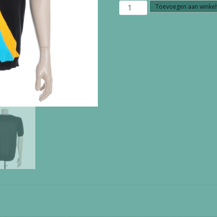
OXKNIT
Toevoegen aan winke
HEREN
SHIRT
AIRPLANE
aantal