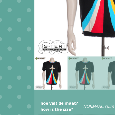
hoe valt de maat?
NORMAAL, ruim
how is the size?