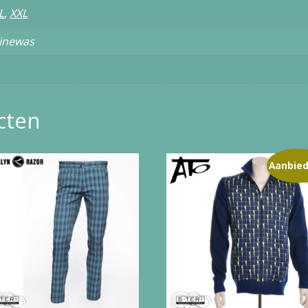
L
,
XXL
inewas
cten
Aanbied