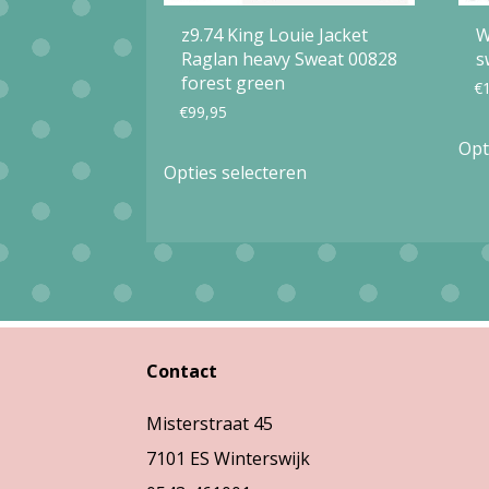
z9.74 King Louie Jacket
W
Raglan heavy Sweat 00828
s
forest green
€
€
99,95
Opt
Dit
Opties selecteren
product
heeft
meerdere
variaties.
Deze
optie
Contact
kan
Misterstraat 45
gekozen
7101 ES Winterswijk
worden