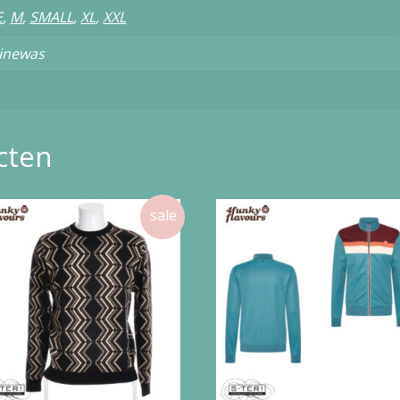
E
,
M
,
SMALL
,
XL
,
XXL
inewas
cten