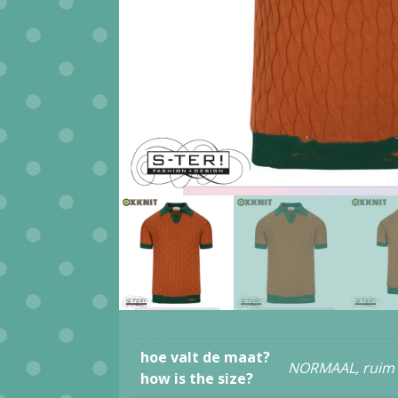
hoe valt de maat?
NORMAAL, ruim
how is the size?