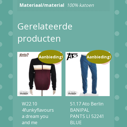
aantal
Materiaal/material
100% katoen
Gerelateerde
producten
Aanbieding!
Aanbieding!
W22.10
S1.17 Ato Berlin
4funkyflavours
BANIPAL
a dream you
PANTS LI 52241
and me
BLUE