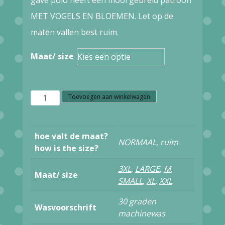
MET VOGELS EN BLOEMEN. Let op de
maten vallen best ruim.
Maat/ size
OXKNIT
Toevoegen aan winkelwagen
HEREN
POLO
hoe valt de maat?
NORMAAL, ruim
BIRDS
how is the size?
AND
3XL
,
LARGE
,
M
,
Maat/ size
FLOWERS
SMALL
,
XL
,
XXL
BLUE
30 graden
Wasvoorschrift
RED
machinewas