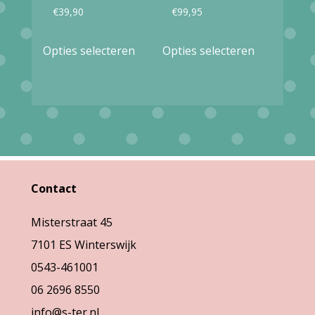
productpagina
€
39,90
€
99,95
Dit
Dit
Opties selecteren
Opties selecteren
product
product
heeft
heeft
meerdere
meerdere
variaties.
variaties.
Deze
Deze
optie
optie
Contact
kan
kan
gekozen
gekozen
Misterstraat 45
worden
worden
7101 ES Winterswijk
op
op
0543-461001
de
de
06 2696 8550
productpagina
productpag
info@s-ter.nl