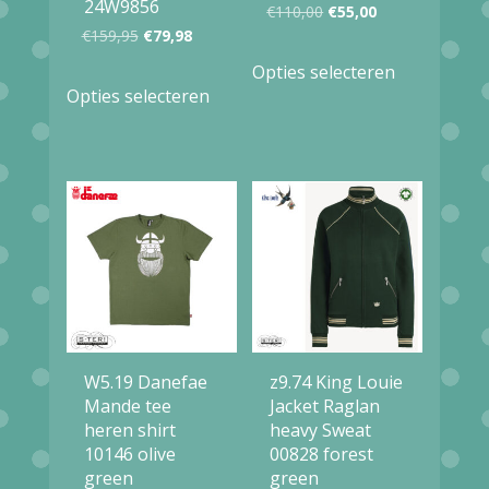
24W9856
Oorspronkelijke
Huidige
€
110,00
€
55,00
Oorspronkelijke
Huidige
€
159,95
€
79,98
prijs
prijs
Dit
prijs
prijs
Opties selecteren
Dit
was:
is:
product
Opties selecteren
was:
is:
product
€110,00.
€55,00.
heeft
€159,95.
€79,98.
heeft
meerdere
meerdere
variaties.
variaties.
Deze
Deze
optie
optie
kan
kan
gekozen
gekozen
worden
W5.19 Danefae
z9.74 King Louie
worden
op
Mande tee
Jacket Raglan
op
heren shirt
heavy Sweat
de
10146 olive
00828 forest
de
productpag
green
green