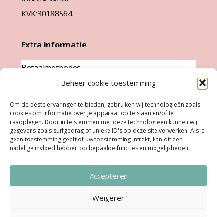
KVK:30188564
Extra informatie
Betaalmethodes
Beheer cookie toestemming
Garantie & klachten
Levertijd &
Om de beste ervaringen te bieden, gebruiken wij technologieën zoals
cookies om informatie over je apparaat op te slaan en/of te
verzendkosten
raadplegen. Door in te stemmen met deze technologieën kunnen wij
Retourneren
gegevens zoals surfgedrag of unieke ID's op deze site verwerken. Als je
geen toestemming geeft of uw toestemming intrekt, kan dit een
nadelige invloed hebben op bepaalde functies en mogelijkheden.
Openingstijden
Accepteren
Ma:
Gesloten
Di, Woe, Do:
11.00 - 18.00 uur
Weigeren
Vrijdag:
11:00 uur - 18:00 uur