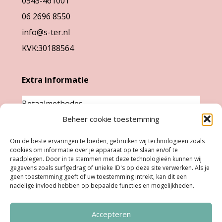
0543-461001
productpagina
06 2696 8550
info@s-ter.nl
KVK:30188564
Extra informatie
Betaalmethodes
Beheer cookie toestemming
Garantie & klachten
Levertijd &
Om de beste ervaringen te bieden, gebruiken wij technologieën zoals
cookies om informatie over je apparaat op te slaan en/of te
verzendkosten
raadplegen. Door in te stemmen met deze technologieën kunnen wij
Retourneren
gegevens zoals surfgedrag of unieke ID's op deze site verwerken. Als je
geen toestemming geeft of uw toestemming intrekt, kan dit een
nadelige invloed hebben op bepaalde functies en mogelijkheden.
Openingstijden
Accepteren
Ma:
Gesloten