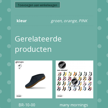
Z15.31
Toevoegen aan winkelwagen
Margot
kleur
groen, orange, PINK
sqweeze
me
Gerelateerde
aantal
producten
BR-10-00
many mornings