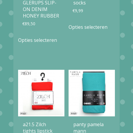
GLERUPS SLIP-
socks
ON DENIM
€
9,99
HONEY RUBBER
Dit
€
89,50
Opties selecteren
product
Dit
Opties selecteren
heeft
product
meerdere
heeft
variaties.
meerdere
Deze
variaties.
optie
Deze
kan
optie
gekozen
kan
worden
gekozen
op
worden
a21.5 Zilch
panty pamela
de
op
tights lipstick
mann