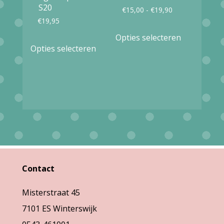
productpag
S20
Prijsklasse:
€
15,00
-
€
19,90
de
€
19,95
€15,00
productpagina
Dit
Opties selecteren
Dit
tot
product
Opties selecteren
product
€19,90
heeft
heeft
meerdere
meerdere
variaties.
variaties.
Deze
Deze
optie
optie
kan
kan
gekozen
gekozen
Contact
worden
worden
op
Misterstraat 45
op
de
7101 ES Winterswijk
de
productpag