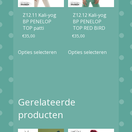
Z12.11 Kali-yog
Z12.12 Kali-yog
BP PENELOP
BP PENELOP
TOP patti
TOP RED BIRD
€
35,00
€
35,00
Dit
Dit
Opties selecteren
Opties selecteren
product
product
heeft
heeft
meerdere
meerdere
variaties.
variaties.
Deze
Deze
Gerelateerde
optie
optie
producten
kan
kan
gekozen
gekozen