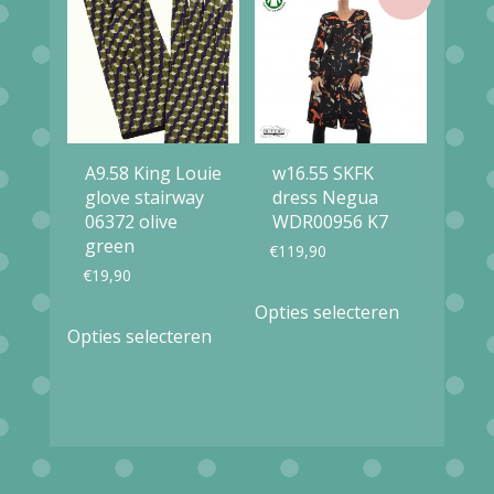
optie
variaties.
kan
Deze
gekozen
optie
worden
kan
op
gekozen
A9.58 King Louie
w16.55 SKFK
de
worden
glove stairway
dress Negua
productpagina
op
06372 olive
WDR00956 K7
green
€
119,90
de
€
19,90
productpag
Dit
Opties selecteren
Dit
product
Opties selecteren
product
heeft
heeft
meerdere
meerdere
variaties.
variaties.
Deze
Deze