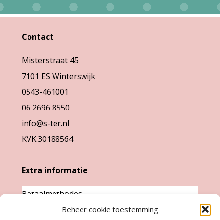
optie
optie
kan
kan
gekozen
Contact
gekozen
worden
Misterstraat 45
worden
op
7101 ES Winterswijk
op
de
0543-461001
de
productpag
06 2696 8550
productpagina
info@s-ter.nl
KVK:30188564
Extra informatie
Betaalmethodes
Garantie & klachten
Beheer cookie toestemming