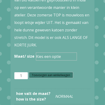
op een verantwoorde manier in klein
atelier. Deze zomerse TOP is mouwloos en
loopt ietsje wijder UIT. Het is gemaakt van
hele dunne geweven katoen zonder
stretch. Dit model is er ook ALS LANGE OF
KORTE JURK.
Maat/ size
Z12.8
Toevoegen aan winkelwagen
Kali-
yog
hoe valt de maat?
NORMAAL
PENELOP
how is the size?