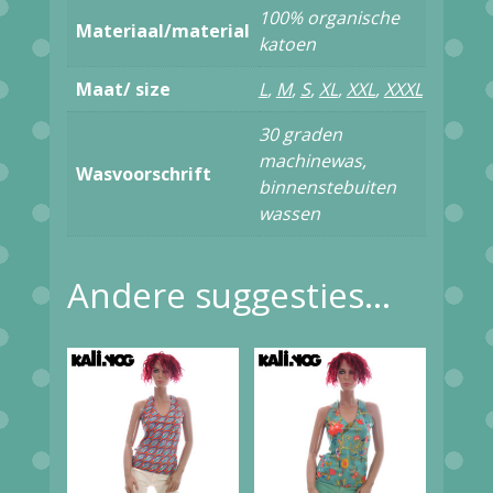
TOP
100% organische
Materiaal/material
ART
katoen
DECO
Maat/ size
L
,
M
,
S
,
XL
,
XXL
,
XXXL
aantal
30 graden
machinewas,
Wasvoorschrift
binnenstebuiten
wassen
Andere suggesties…