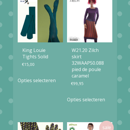
worden
worden
op
op
de
de
productpagina
productpag
King Louie
W21.20 Zilch
Tights Solid
skirt
32WAAP50.088
€
15,00
pied de poule
Dit
caramel
Opties selecteren
€
99,95
product
heeft
Dit
Opties selecteren
meerdere
product
variaties.
heeft
Deze
meerdere