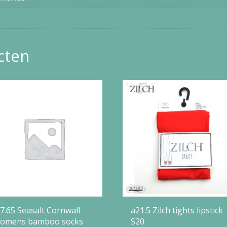
cten
7.65 Seasalt Cornwall
a21.5 Zilch tights lipstick
omens bamboo socks
S20