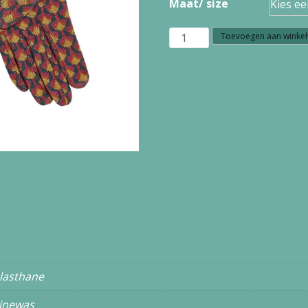
Maat/ size
W9.47
Toevoegen aan winke
King
Louie
gloves
Waterloo
09142
pine
green
aantal
elasthane
inewas