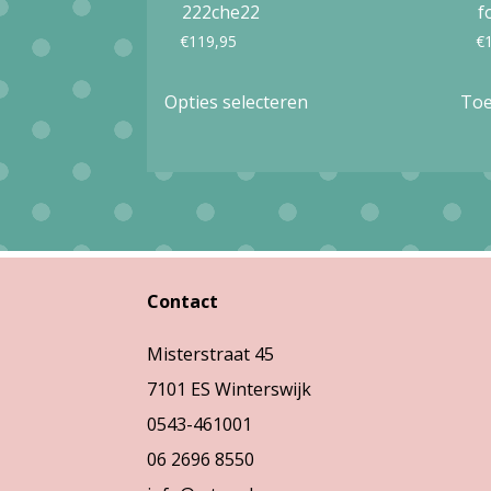
222che22
f
€
119,95
€
Dit
Opties selecteren
Toe
product
heeft
meerdere
variaties.
Deze
optie
Contact
kan
Misterstraat 45
gekozen
7101 ES Winterswijk
worden
0543-461001
op
06 2696 8550
de