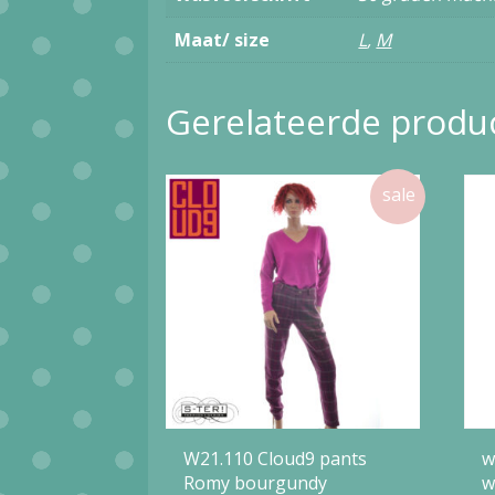
Maat/ size
L
,
M
Gerelateerde produ
W21.110 Cloud9 pants
w
Romy bourgundy
w