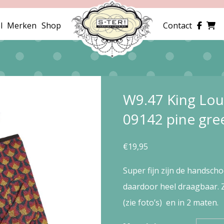
l
Merken
Shop
Contact
W9.47 King Lou
09142 pine gre
€
19,95
Super fijn zijn de handscho
daardoor heel draagbaar. Ze
(zie foto’s) en in 2 maten.