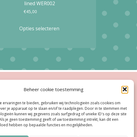
lined WER002
€
45,00
Dit
Opties selecteren
product
heeft
meerdere
variaties.
Deze
optie
ingstijden
Beheer cookie toestemming
kan
esloten
gekozen
 ervaringen te bieden, gebruiken wij technologieën zoals cookies om
oe, Do:
11.00 - 18.00 uur
over je apparaat op te slaan en/of te raadplegen. Door in te stemmen met
worden
logieën kunnen wij gegevens zoals surfgedrag of unieke ID's op deze site
ag:
11:00 uur - 18:00 uur
Als je geen toestemming geeft of uw toestemming intrekt, kan dit een
op
vloed hebben op bepaalde functies en mogelijkheden.
dag:
10:00 uur - 17:00 uur
de
agina