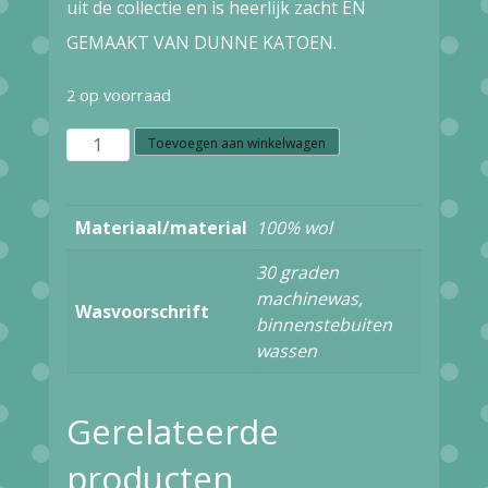
uit de collectie en is heerlijk zacht EN
GEMAAKT VAN DUNNE KATOEN.
2 op voorraad
W7.98
Toevoegen aan winkelwagen
Seasalt
Cornwall
Materiaal/material
100% wol
PRETTY
30 graden
PRINTED
machinewas,
Wasvoorschrift
SCARF
binnenstebuiten
wassen
AERIAL
FIELD
Gerelateerde
COPPICE
aantal
producten