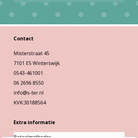
variaties.
variaties.
Deze
Deze
optie
optie
kan
kan
Contact
gekozen
gekozen
Misterstraat 45
worden
worden
7101 ES Winterswijk
op
op
0543-461001
de
de
06 2696 8550
productpagina
productpag
info@s-ter.nl
KVK:30188564
Extra informatie
Betaalmethodes