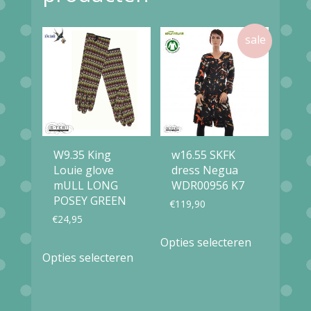
W9.35 King
w16.55 SKFK
Louie glove
dress Negua
mULL LONG
WDR00956 K7
POSEY GREEN
€
119,90
€
24,95
Dit
Opties selecteren
Dit
product
Opties selecteren
product
heeft
heeft
meerdere