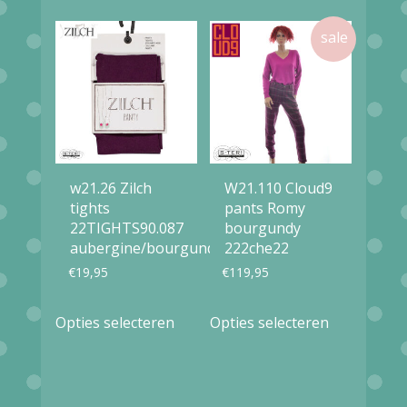
meerdere
variaties.
variaties.
Deze
Deze
optie
optie
kan
kan
gekozen
gekozen
worden
worden
op
w21.26 Zilch
W21.110 Cloud9
op
tights
pants Romy
de
22TIGHTS90.087
bourgundy
de
productpag
aubergine/bourgundy
222che22
productpagina
€
19,95
€
119,95
Dit
Dit
Opties selecteren
Opties selecteren
product
product
heeft
heeft
meerdere
meerdere