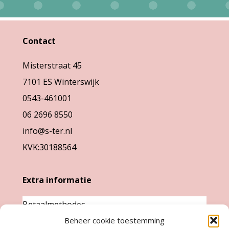
Deze
worden
optie
op
kan
Contact
de
gekozen
productpagina
Misterstraat 45
worden
7101 ES Winterswijk
op
0543-461001
de
06 2696 8550
productpag
info@s-ter.nl
KVK:30188564
Extra informatie
Betaalmethodes
Beheer cookie toestemming
Garantie & klachten