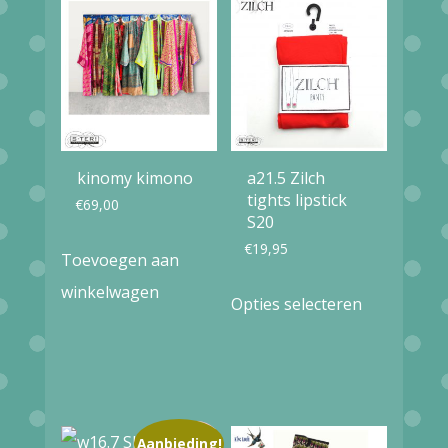
kinomy kimono
a21.5 Zilch
tights lipstick
€
69,00
S20
€
19,95
Toevoegen aan
Dit
winkelwagen
Opties selecteren
product
heeft
meerdere
variaties.
Aanbieding!
Deze