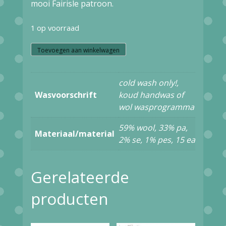
mooi Fairisle patroon.
1 op voorraad
W18.43
Toevoegen aan winkelwagen
WHITE
cold wash only!,
STUFF
Wasvoorschrift
koud handwas of
STAR
wol wasprogramma
FAIRISLE
59% wool, 33% pa,
WOOL
Materiaal/material
2% se, 1% pes, 15 ea
SOCK
NAT
Gerelateerde
MLT
producten
444791
aantal