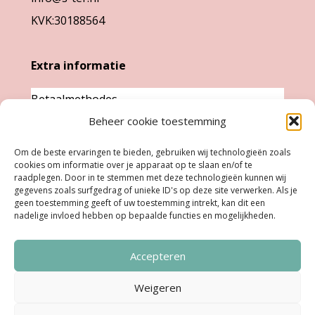
KVK:30188564
Extra informatie
Betaalmethodes
Garantie & klachten
Beheer cookie toestemming
Levertijd &
Om de beste ervaringen te bieden, gebruiken wij technologieën zoals
verzendkosten
cookies om informatie over je apparaat op te slaan en/of te
raadplegen. Door in te stemmen met deze technologieën kunnen wij
Retourneren
gegevens zoals surfgedrag of unieke ID's op deze site verwerken. Als je
geen toestemming geeft of uw toestemming intrekt, kan dit een
nadelige invloed hebben op bepaalde functies en mogelijkheden.
Openingstijden
Accepteren
Ma:
Gesloten
Di, Woe, Do:
11.00 - 18.00 uur
Weigeren
Vrijdag:
11:00 uur - 18:00 uur