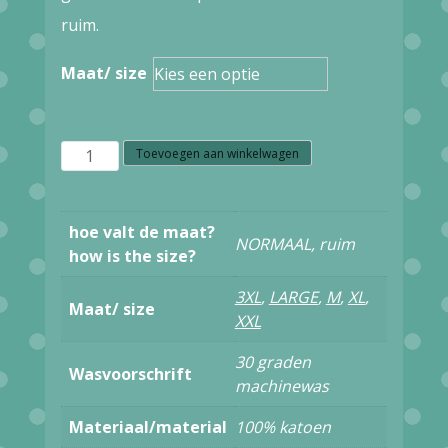
ruim.
Maat/ size
OXKNIT
Toevoegen aan winkelwagen
HEREN
SHIRT
hoe valt de maat?
NORMAAL, ruim
DUIF
how is the size?
GEEL
3XL
,
LARGE
,
M
,
XL
,
Maat/ size
aantal
XXL
30 graden
Wasvoorschrift
machinewas
Materiaal/material
100% katoen