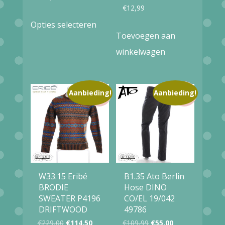
€
12,99
Dit
Opties selecteren
product
Toevoegen aan
heeft
winkelwagen
meerdere
variaties.
Aanbieding!
Aanbieding!
Deze
optie
kan
gekozen
worden
W33.15 Eribé
B1.35 Ato Berlin
op
BRODIE
Hose DINO
de
SWEATER P4196
CO/EL 19/042
productpagina
DRIFTWOOD
49786
Oorspronkelijke
Huidige
Oorspronkelijke
Huidige
€
229,00
€
114,50
€
109,99
€
55,00