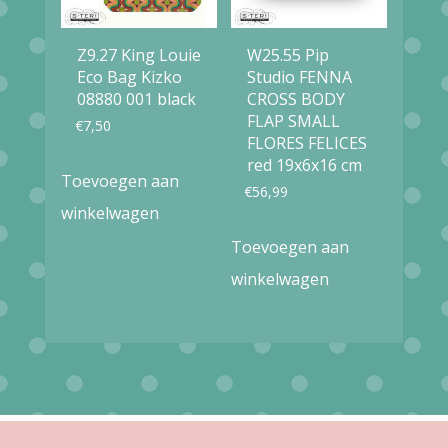
Z9.27 King Louie
W25.55 Pip
Eco Bag Kizko
Studio FENNA
08880 001 black
CROSS BODY
FLAP SMALL
€
7,50
FLORES FELICES
red 19x6x16 cm
Toevoegen aan
€
56,99
winkelwagen
Toevoegen aan
winkelwagen