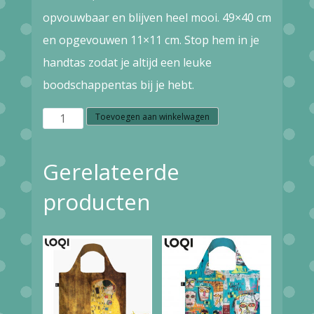
opvouwbaar en blijven heel mooi. 49×40 cm
en opgevouwen 11×11 cm. Stop hem in je
handtas zodat je altijd een leuke
boodschappentas bij je hebt.
LOQI
Toevoegen aan winkelwagen
Bag
LARGE
Gerelateerde
dutch
producten
tile
aantal