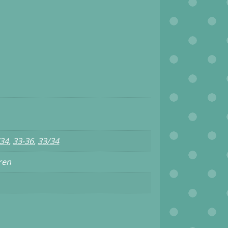
/34
,
33-36
,
33/34
ren