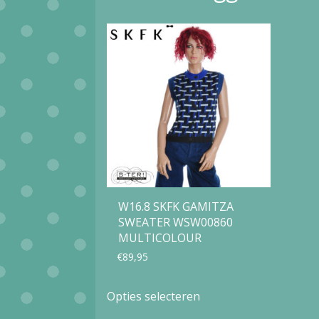
W16.8 SKFK GAMITZA
SWEATER WSW00860
MULTICOLOUR
€
89,95
Dit
Opties selecteren
product