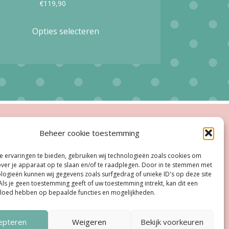
€
119,90
Dit
Opties selecteren
product
heeft
meerdere
variaties.
Deze
optie
ingstijden
Beheer cookie toestemming
kan
esloten
gekozen
 ervaringen te bieden, gebruiken wij technologieën zoals cookies om
oe, Do:
11.00 - 18.00 uur
over je apparaat op te slaan en/of te raadplegen. Door in te stemmen met
worden
logieën kunnen wij gegevens zoals surfgedrag of unieke ID's op deze site
ag:
11:00 uur - 18:00 uur
Als je geen toestemming geeft of uw toestemming intrekt, kan dit een
op
vloed hebben op bepaalde functies en mogelijkheden.
dag:
10:00 uur - 17:00 uur
de
agina
productpagina
epteren
Weigeren
Bekijk voorkeuren