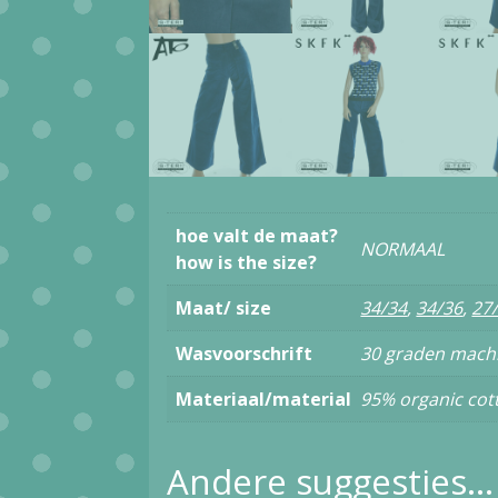
hoe valt de maat?
NORMAAL
how is the size?
Maat/ size
34/34
,
34/36
,
27
Wasvoorschrift
30 graden machi
Materiaal/material
95% organic cot
Andere suggesties…