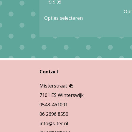
€
19,95
Opt
Dit
Opties selecteren
product
heeft
meerdere
variaties.
Deze
optie
Contact
kan
Misterstraat 45
gekozen
7101 ES Winterswijk
worden
0543-461001
op
06 2696 8550
de
info@s-ter.nl
productpagina