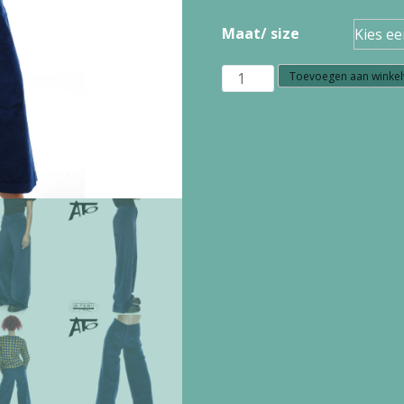
Maat/ size
B1.15
Toevoegen aan winke
Ato
Berlin
Hose
LACY
CE
09/074
PBLU
53245
aantal