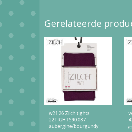
heeft
meerdere
Gerelateerde produ
variaties.
Deze
optie
kan
gekozen
worden
op
de
productpagina
w21.26 Zilch tights
w
22TIGHTS90.087
4
aubergine/bourgundy
€