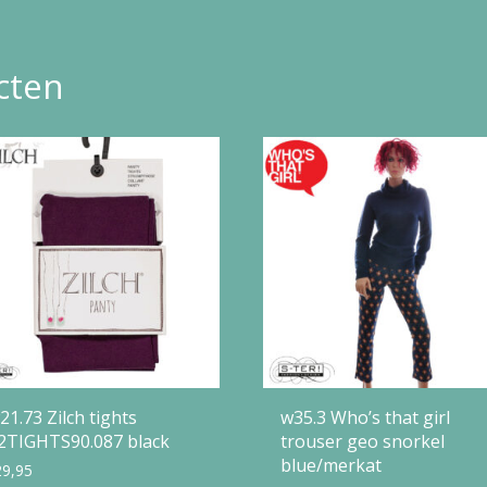
cten
21.73 Zilch tights
w35.3 Who’s that girl
2TIGHTS90.087 black
trouser geo snorkel
blue/merkat
29,95