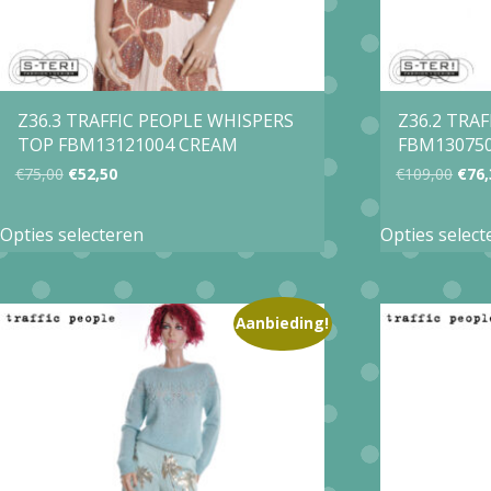
Z36.3 TRAFFIC PEOPLE WHISPERS
Z36.2 TRA
TOP FBM13121004 CREAM
FBM13075
Oorspronkelijke
Huidige
Oors
€
75,00
€
52,50
€
109,00
€
76,
prijs
prijs
prijs
Dit
Opties selecteren
Opties select
was:
is:
was:
product
€75,00.
€52,50.
€109
heeft
meerdere
Aanbieding!
variaties.
Deze
optie
kan