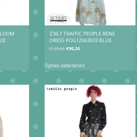
 BLOOM
Z36.7 TRAFFIC PEOPLE RENE
LUE
DRESS POG12563033 BLUE
Oorspronkelijke
Huidige
€
129,00
€
90,30
prijs
prijs
Dit
Opties selecteren
was:
is:
product
€129,00.
€90,30.
heeft
e
meerdere
variaties.
Deze
optie
kan