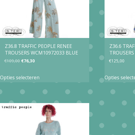
gekozen
worden
op
de
productpagina
Z36.8 TRAFFIC PEOPLE RENEE
Z36.6 TRA
TROUSERS WCM10972033 BLUE
TROUSERS
Oorspronkelijke
Huidige
€
109,00
€
76,30
€
125,00
prijs
prijs
Dit
Opties selecteren
Opties select
was:
is:
product
€109,00.
€76,30.
heeft
meerdere
variaties.
Deze
optie