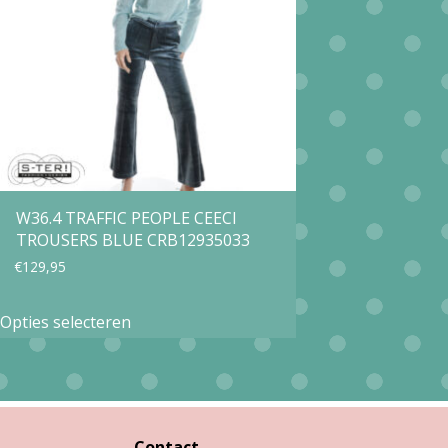
kan
gekozen
worden
op
de
productpagina
W36.4 TRAFFIC PEOPLE CEECI
TROUSERS BLUE CRB12935033
€
129,95
Dit
Opties selecteren
product
heeft
meerdere
variaties.
Contact