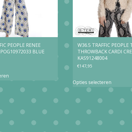
gekozen
gekozen
worden
worden
op
op
de
de
productpagina
productp
FFIC PEOPLE RENEE
W36.5 TRAFFIC PEOPLE 
 POG10972033 BLUE
THROWBACK CARDI CR
KAS91248004
€
147,95
Dit
eren
Dit
product
Opties selecteren
product
heeft
heeft
meerdere
meerder
variaties.
variaties.
Deze
Deze
optie