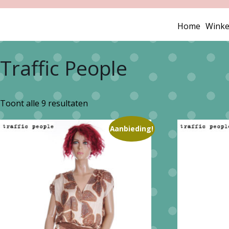
Home
Winke
Traffic People
Gesorteerd
Toont alle 9 resultaten
op
Aanbieding!
nieuwste