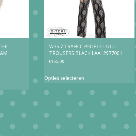
gekozen
worden
op
de
agina
productpagina
THE
W36.7 TRAFFIC PEOPLE LULU
EAM
TROUSERS BLACK LAA12977001
€
165,00
Dit
Opties selecteren
product
heeft
meerdere
e
variaties.
Deze
optie