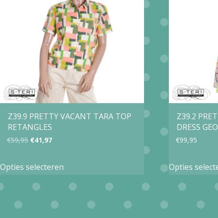
optie
kan
gekozen
worden
op
de
productpagina
Z39.9 PRETTY VACANT TARA TOP
Z39.2 PRE
RETANGLES
DRESS GEO
Oorspronkelijke
Huidige
€
59,95
€
41,97
€
99,95
prijs
prijs
Dit
Opties selecteren
Opties select
was:
is:
product
€59,95.
€41,97.
heeft
meerdere