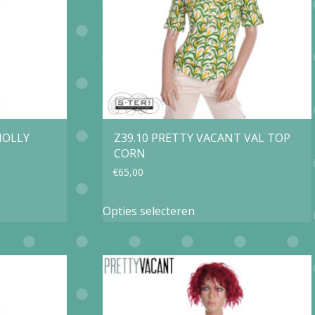
kan
gekozen
worden
op
de
agina
productpagina
HOLLY
Z39.10 PRETTY VACANT VAL TOP
CORN
€
65,00
Dit
Opties selecteren
product
heeft
e
meerdere
variaties.
Deze