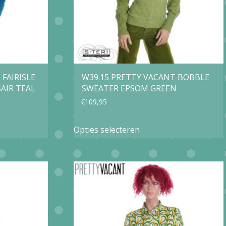
FAIRISLE
W39.15 PRETTY VACANT BOBBLE
AIR TEAL
SWEATER EPSOM GREEN
€
109,95
Dit
Opties selecteren
product
heeft
e
meerdere
variaties.
Deze
optie