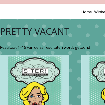
Home
Winke
PRETTY VACANT
Gesorte
Resultaat 1–16 van de 23 resultaten wordt getoond
op
nieuwst