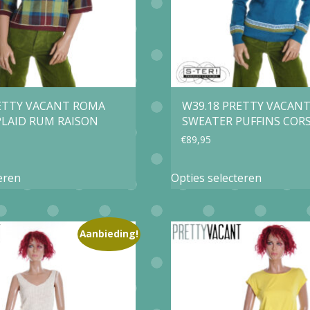
RETTY VACANT ROMA
W39.18 PRETTY VACANT 
PLAID RUM RAISON
SWEATER PUFFINS CORS
€
89,95
Dit
Dit
eren
Opties selecteren
product
product
heeft
heeft
meerdere
meerder
Aanbieding!
variaties.
variaties.
Deze
Deze
optie
optie