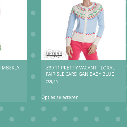
optie
kan
gekozen
worden
op
de
agina
productpagina
KIMBERLY
Z39.11 PRETTY VACANT FLORAL
FAIRISLE CARDIGAN BABY BLUE
€
89,95
Dit
Opties selecteren
product
heeft
e
meerdere