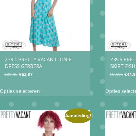
Z39.1 PRETTY VACANT JONIE
Z39.5 PRE
DRESS GERBERA
SKIRT FISH
Oorspronkelijke
Huidige
Oorsp
€
89,95
€
62,97
€
59,95
€
41,9
prijs
prijs
prijs
Dit
Opties selecteren
Opties select
was:
is:
was:
product
€89,95.
€62,97.
€59,9
heeft
meerdere
Aanbieding!
variaties.
Deze