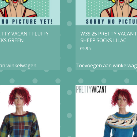
ETTY VACANT FLUFFY
W39.25 PRETTY VACANT
CKS GREEN
SHEEP SOCKS LILAC
€
9,95
an winkelwagen
Toevoegen aan winkelwa