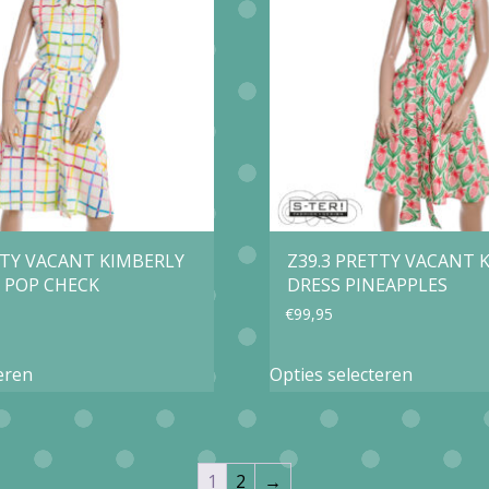
optie
optie
kan
kan
gekozen
gekozen
worden
worden
op
op
de
de
productpagina
productp
TTY VACANT KIMBERLY
Z39.3 PRETTY VACANT 
 POP CHECK
DRESS PINEAPPLES
€
99,95
Dit
Dit
eren
Opties selecteren
product
product
heeft
heeft
meerdere
meerder
1
2
→