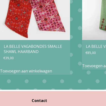
LA BELLE VAGABONDES SMALLE
LA BELLE
SHAWL HAARBAND
€
85,00
€
39,00
Toevoegen a
Toevoegen aan winkelwagen
Contact