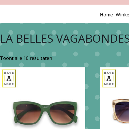
Home
Winke
LA BELLES VAGABONDE
Gesorteerd
Toont alle 10 resultaten
op
nieuwste