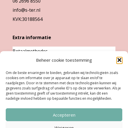
06 2696 8550
op
info@s-ter.nl
de
KVK:30188564
productpagina
Extra informatie
Betaalmethodes
Garantie & klachten
Beheer cookie toestemming
Levertijd &
Om de beste ervaringen te bieden, gebruiken wij technologieën zoals
cookies om informatie over je apparaat op te slaan en/of te
verzendkosten
raadplegen. Door in te stemmen met deze technologieën kunnen wij
Retourneren
gegevens zoals surfgedrag of unieke ID's op deze site verwerken. Als je
geen toestemming geeft of uw toestemming intrekt, kan dit een
nadelige invloed hebben op bepaalde functies en mogelijkheden.
Openingstijden
Accepteren
Ma:
Gesloten
Di, Woe, Do:
11.00 - 18.00 uur
Weigeren