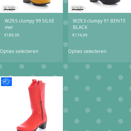
W29.5 clumpy 99 SILKE
W29.3 clumpy 91 BENTE
mel
BLACK
€
189,99
€
174,99
Dit
Dit
Opties selecteren
Opties selecteren
product
product
heeft
heeft
meerdere
meerdere
variaties.
variaties.
Deze
Deze
optie
optie
kan
kan
gekozen
gekozen
worden
worden