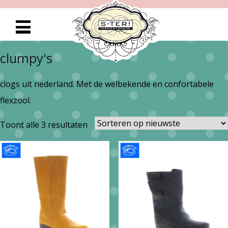
clumpy's
clogs uit nederland. Met de welbekende en confortabele
flexzool.
Gesorteerd
Toont alle 3 resultaten
op
nieuwste