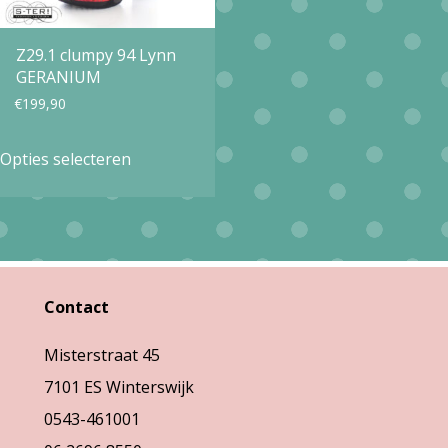
op
op
Z29.1 clumpy 94 Lynn
de
de
GERANIUM
productpagina
productpa
€
199,90
Dit
Opties selecteren
product
heeft
meerdere
variaties.
Deze
Contact
optie
Misterstraat 45
kan
7101 ES Winterswijk
gekozen
0543-461001
worden