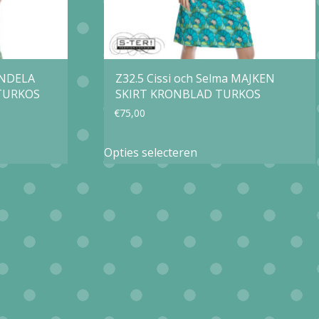
VENDELA
Z32.5 Cissi och Selma MAJKEN
TURKOS
SKIRT KRONBLAD TURKOS
€
75,00
Dit
Opties selecteren
product
heeft
e
meerdere
variaties.
Deze
optie
kan