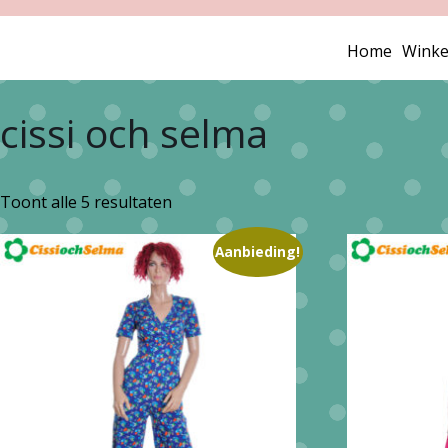
Home
Winke
cissi och selma
Gesorteerd
Toont alle 5 resultaten
op
Aanbieding!
nieuwste