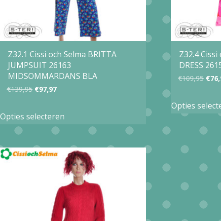
Z32.1 Cissi och Selma BRITTA
Z32.4 Ciss
JUMPSUIT 26163
DRESS 261
MIDSOMMARDANS BLA
Oors
€
109,95
€
76,
Oorspronkelijke
Huidige
€
139,95
€
97,97
prijs
prijs
prijs
Opties select
Dit
was:
Opties selecteren
was:
is:
product
€109
€139,95.
€97,97.
heeft
meerdere
variaties.
Deze
optie
kan