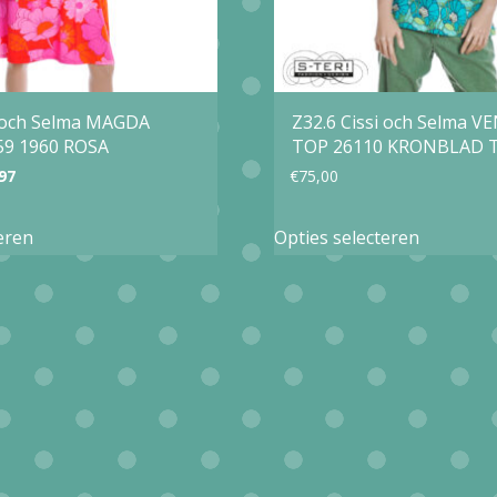
i och Selma MAGDA
Z32.6 Cissi och Selma 
59 1960 ROSA
TOP 26110 KRONBLAD 
pronkelijke
Huidige
97
€
75,00
prijs
Dit
Dit
eren
Opties selecteren
is:
product
product
,95.
€76,97.
heeft
heeft
meerdere
meerder
variaties.
variaties.
Deze
Deze
optie
optie
kan
kan