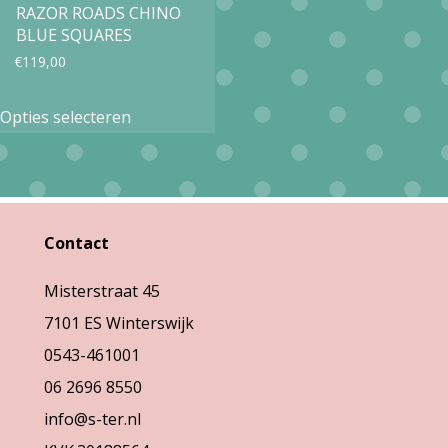
RAZOR ROADS CHINO
BLUE SQUARES
€
119,00
Dit
Opties selecteren
product
heeft
meerdere
variaties.
Contact
Deze
Misterstraat 45
optie
7101 ES Winterswijk
kan
0543-461001
gekozen
06 2696 8550
worden
info@s-ter.nl
op