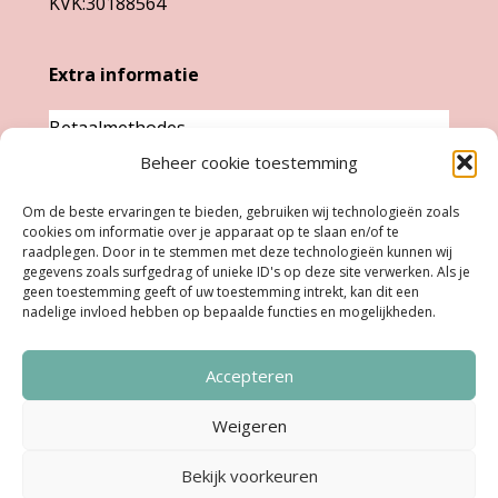
KVK:30188564
de
productpagina
Extra informatie
Betaalmethodes
Beheer cookie toestemming
Garantie & klachten
Levertijd &
Om de beste ervaringen te bieden, gebruiken wij technologieën zoals
cookies om informatie over je apparaat op te slaan en/of te
verzendkosten
raadplegen. Door in te stemmen met deze technologieën kunnen wij
Retourneren
gegevens zoals surfgedrag of unieke ID's op deze site verwerken. Als je
geen toestemming geeft of uw toestemming intrekt, kan dit een
nadelige invloed hebben op bepaalde functies en mogelijkheden.
Openingstijden
Accepteren
Ma:
Gesloten
Di, Woe, Do:
11.00 - 18.00 uur
Weigeren
Vrijdag:
11:00 uur - 18:00 uur
Bekijk voorkeuren
Zaterdag:
10:00 uur - 17:00 uur