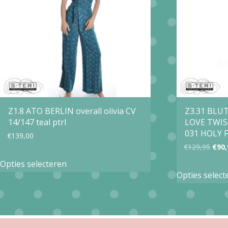
optie
kan
gekozen
worden
op
de
productpagina
Z1.8 ATO BERLIN overall olivia CV
Z3.31 BLU
14/147 teal ptrl
LOVE TWIS
031 HOLY 
€
139,00
Oors
€
129,95
€
90,
Dit
prijs
Opties selecteren
product
Opties select
was:
heeft
€129
meerdere
variaties.