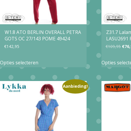
W1.8 ATO BERLIN OVERALL PETRA
Z31.7 Lal
GOTS OC 27/143 POME 49424
LASU2691
Oors
€
142,95
€
109,95
€
76,
prijs
Dit
Opties selecteren
Opties select
was:
product
€109
heeft
meerdere
Aanbieding!
variaties.
Deze
optie
kan