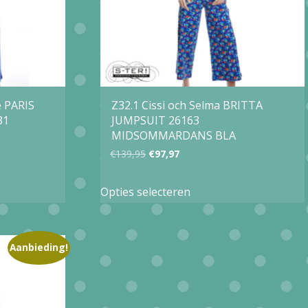
gekozen
worden
op
de
agina
productpagina
é PARIS
Z32.1 Cissi och Selma BRITTA
31
JUMPSUIT 26163
MIDSOMMARDANS BLA
Oorspronkelijke
Huidige
€
139,95
€
97,97
prijs
prijs
Dit
Opties selecteren
was:
is:
product
€139,95.
€97,97.
heeft
e
meerdere
Aanbieding!
variaties.
Deze