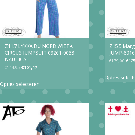
gekozen
worden
op
de
productpagina
Z11.7 LYKKA DU NORD WIETA
Z15.5 Mar
CIRCUS JUMPSUIT 03261-0033
JUMP-8016
NAUTICAL
Oors
€
179,00
€
12
Oorspronkelijke
Huidige
€
144,95
€
101,47
prijs
prijs
prijs
Opties select
Dit
was:
Opties selecteren
was:
is:
product
€179
€144,95.
€101,47.
heeft
meerdere
variaties.
Deze