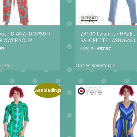
amour DIANA JUMPSUIT
Z31.10 Lalamour HAZEL
 FLOWER SOUP
SALOPETTE LASU26460
pronkelijke
Huidige
Oorspronkelijke
Huidige
97
€
139,95
€
97,97
prijs
prijs
prijs
Dit
Dit
eren
Opties selecteren
is:
was:
is:
product
product
,95.
€76,97.
€139,95.
€97,97.
heeft
heeft
meerdere
meerder
Aanbieding!
variaties.
variaties.
Deze
Deze
optie
optie
kan
kan