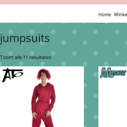
Home
Winke
jumpsuits
Gesorteerd
Toont alle 11 resultaten
op
nieuwste