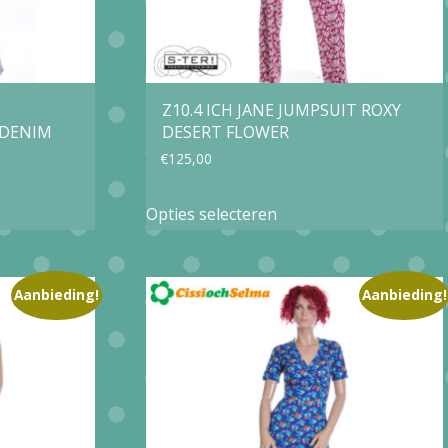
Z10.4 ICH JANE JUMPSUIT ROXY
 DENIM
DESERT FLOWER
€
125,00
Dit
Opties selecteren
product
heeft
e
meerdere
Aanbieding!
Aanbieding!
variaties.
Deze
optie
kan