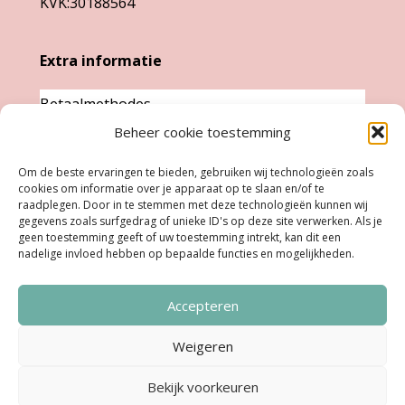
KVK:30188564
Extra informatie
Betaalmethodes
Beheer cookie toestemming
Garantie & klachten
Levertijd &
Om de beste ervaringen te bieden, gebruiken wij technologieën zoals
cookies om informatie over je apparaat op te slaan en/of te
verzendkosten
raadplegen. Door in te stemmen met deze technologieën kunnen wij
Retourneren
gegevens zoals surfgedrag of unieke ID's op deze site verwerken. Als je
geen toestemming geeft of uw toestemming intrekt, kan dit een
nadelige invloed hebben op bepaalde functies en mogelijkheden.
Openingstijden
Accepteren
Ma:
Gesloten
Di, Woe, Do:
11.00 - 18.00 uur
Weigeren
Vrijdag:
11:00 uur - 18:00 uur
Bekijk voorkeuren
Zaterdag:
10:00 uur - 17:00 uur