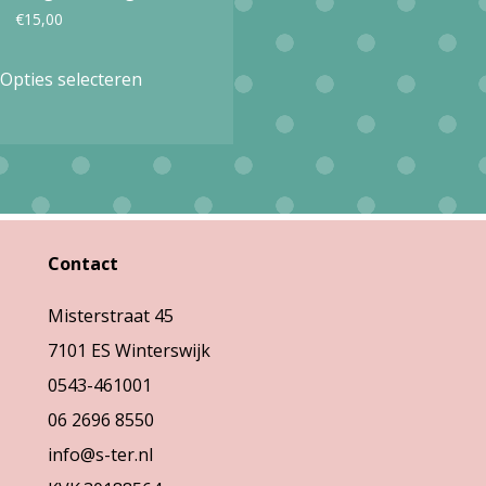
€
15,00
Dit
Opties selecteren
product
heeft
meerdere
variaties.
Deze
Contact
optie
kan
Misterstraat 45
gekozen
7101 ES Winterswijk
worden
0543-461001
op
06 2696 8550
de
info@s-ter.nl
productpagina