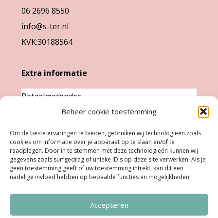
06 2696 8550
info@s-ter.nl
KVK:30188564
Extra informatie
Betaalmethodes
Beheer cookie toestemming
Garantie & klachten
Levertijd &
Om de beste ervaringen te bieden, gebruiken wij technologieën zoals
cookies om informatie over je apparaat op te slaan en/of te
verzendkosten
raadplegen. Door in te stemmen met deze technologieën kunnen wij
Retourneren
gegevens zoals surfgedrag of unieke ID's op deze site verwerken. Als je
geen toestemming geeft of uw toestemming intrekt, kan dit een
nadelige invloed hebben op bepaalde functies en mogelijkheden.
Openingstijden
Accepteren
Ma:
Gesloten