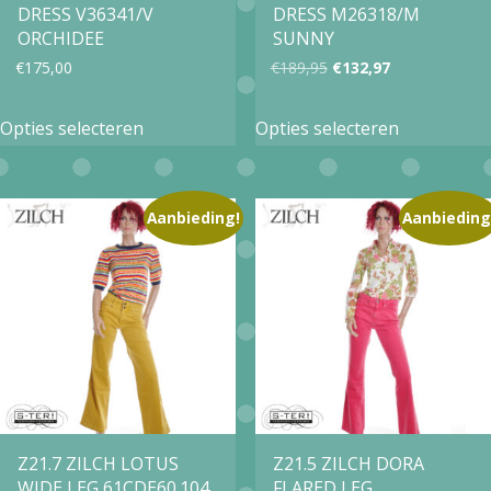
DRESS V36341/V
DRESS M26318/M
ORCHIDEE
SUNNY
Oorspronkelijke
Huidige
€
175,00
€
189,95
€
132,97
prijs
prijs
Dit
Dit
Opties selecteren
Opties selecteren
was:
is:
product
product
€189,95.
€132,97.
heeft
heeft
meerdere
meerdere
Aanbieding!
Aanbieding
variaties.
variaties.
Deze
Deze
optie
optie
kan
kan
gekozen
gekozen
worden
worden
op
op
Z21.7 ZILCH LOTUS
Z21.5 ZILCH DORA
WIDE LEG 61CDE60.104
FLARED LEG