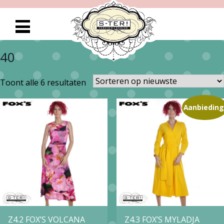
40
Gesorteerd
Toont alle 6 resultaten
op
Aanbieding
nieuwste
Z4.2 FOX’S VOLCANA
Z4.3 FOX’S MYLADJA