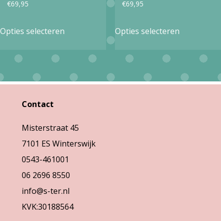
€
69,95
€
69,95
productpagina
productpa
Dit
Dit
Opties selecteren
Opties selecteren
product
product
heeft
heeft
meerdere
meerdere
variaties.
variaties.
Deze
Deze
Contact
optie
optie
Misterstraat 45
kan
kan
7101 ES Winterswijk
gekozen
gekozen
0543-461001
worden
worden
06 2696 8550
op
op
info@s-ter.nl
de
de
KVK:30188564
productpagina
productpa