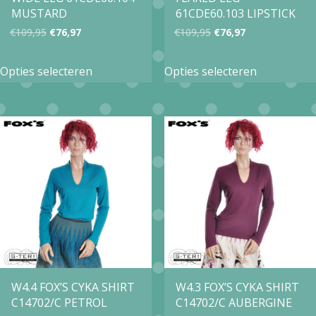
de
de
MUSTARD
61CDE60.103 LIPSTICK
productpagina
productpa
Oorspronkelijke
Huidige
Oorspronkelijke
Huidige
€
109,95
€
76,97
€
109,95
€
76,97
prijs
prijs
prijs
prijs
Dit
Dit
Opties selecteren
Opties selecteren
was:
is:
was:
is:
product
product
€109,95.
€76,97.
€109,95.
€76,97.
heeft
heeft
meerdere
meerdere
variaties.
variaties.
Deze
Deze
optie
optie
kan
kan
gekozen
gekozen
worden
worden
op
op
W4.4 FOX’S CYKA SHIRT
W4.3 FOX’S CYKA SHIRT
C14702/C PETROL
C14702/C AUBERGINE
de
de