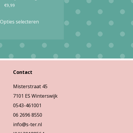
€
9,99
Dit
Opties selecteren
product
heeft
meerdere
variaties.
Deze
Contact
optie
kan
Misterstraat 45
gekozen
7101 ES Winterswijk
worden
0543-461001
op
06 2696 8550
de
info@s-ter.nl
productpagina