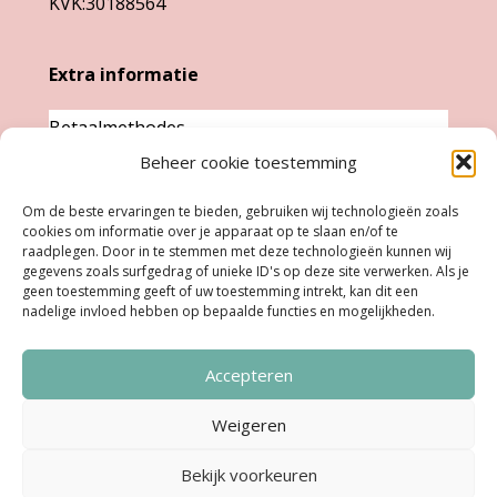
KVK:30188564
Extra informatie
Betaalmethodes
Beheer cookie toestemming
Garantie & klachten
Levertijd &
Om de beste ervaringen te bieden, gebruiken wij technologieën zoals
cookies om informatie over je apparaat op te slaan en/of te
verzendkosten
raadplegen. Door in te stemmen met deze technologieën kunnen wij
Retourneren
gegevens zoals surfgedrag of unieke ID's op deze site verwerken. Als je
geen toestemming geeft of uw toestemming intrekt, kan dit een
nadelige invloed hebben op bepaalde functies en mogelijkheden.
Openingstijden
Accepteren
Ma:
Gesloten
Di, Woe, Do:
11.00 - 18.00 uur
Weigeren
Vrijdag:
11:00 uur - 18:00 uur
Bekijk voorkeuren
Zaterdag:
10:00 uur - 17:00 uur