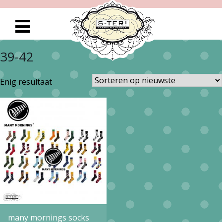
39-42
Enig resultaat
many mornings socks