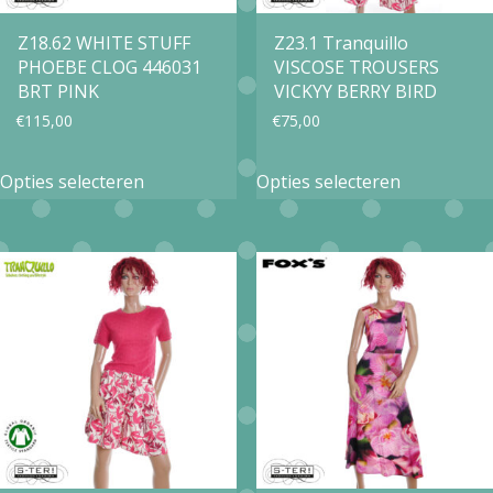
Z18.62 WHITE STUFF
Z23.1 Tranquillo
PHOEBE CLOG 446031
VISCOSE TROUSERS
BRT PINK
VICKYY BERRY BIRD
€
115,00
€
75,00
Dit
Dit
Opties selecteren
Opties selecteren
product
product
heeft
heeft
meerdere
meerdere
variaties.
variaties.
Deze
Deze
optie
optie
kan
kan
gekozen
gekozen
worden
worden