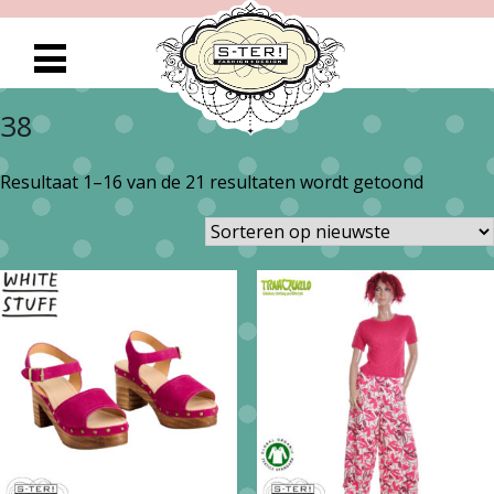
38
Gesorte
Resultaat 1–16 van de 21 resultaten wordt getoond
op
nieuwst