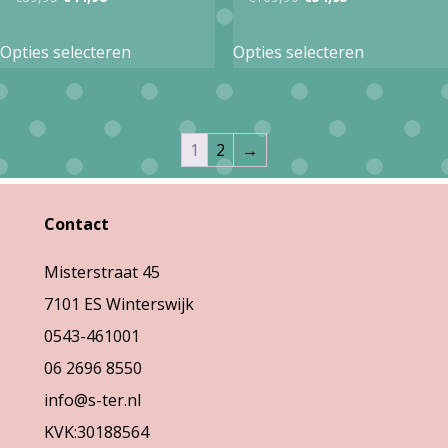
prijs
prijs
prijs
prijs
Dit
Dit
Opties selecteren
Opties selecteren
was:
is:
was:
is:
product
product
€89,95.
€44,98.
€109,90.
€54,95.
heeft
heeft
meerdere
meerdere
1
2
→
variaties.
variaties.
Deze
Deze
Contact
optie
optie
kan
kan
Misterstraat 45
gekozen
gekozen
7101 ES Winterswijk
worden
worden
0543-461001
op
op
06 2696 8550
de
de
info@s-ter.nl
productpagina
productpa
KVK:30188564