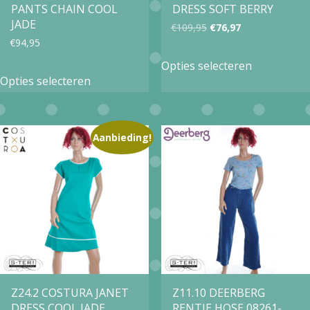
PANTS CHAIN COOL
DRESS SOFT BERRY
de
de
JADE
Oorspronkelijke
Huidige
€
109,95
€
76,97
productpagina
productpa
€
94,95
prijs
prijs
Dit
Opties selecteren
Dit
was:
is:
product
Opties selecteren
product
€109,95.
€76,97.
heeft
heeft
meerdere
meerdere
Aanbieding!
variaties.
variaties.
Deze
Deze
optie
optie
kan
kan
gekozen
gekozen
worden
worden
op
op
Z24.2 COSTURA JANET
Z11.10 DEERBERG
de
DRESS COOL JADE
RENTJE HOSE 08261-