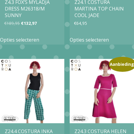
op
op
Z4.3 FOX’S MYLADJA
Z24.1 COSTURA
DRESS M26318/M
MARTINA TOP CHAIN
de
de
SUNNY
COOL JADE
productpagina
productpa
Oorspronkelijke
Huidige
€
189,95
€
132,97
€
64,95
prijs
prijs
Dit
Dit
Opties selecteren
Opties selecteren
was:
is:
product
product
€189,95.
€132,97.
heeft
heeft
meerdere
meerdere
Aanbieding
variaties.
variaties.
Deze
Deze
optie
optie
kan
kan
gekozen
gekozen
worden
worden
op
op
Z24.4 COSTURA INKA
Z24.3 COSTURA HELEN