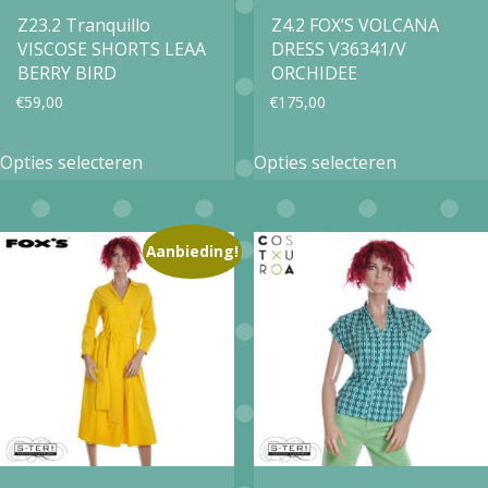
op
op
Z23.2 Tranquillo
Z4.2 FOX’S VOLCANA
VISCOSE SHORTS LEAA
DRESS V36341/V
de
de
BERRY BIRD
ORCHIDEE
productpagina
productpa
€
59,00
€
175,00
Dit
Dit
Opties selecteren
Opties selecteren
product
product
heeft
heeft
meerdere
meerdere
Aanbieding!
variaties.
variaties.
Deze
Deze
optie
optie
kan
kan
gekozen
gekozen
worden
worden