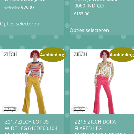
de
productpa
0060 INDIGO
Oorspronkelijke
Huidige
€
109,95
€
76,97
productpagina
€
135,00
prijs
prijs
Dit
Opties selecteren
Dit
was:
is:
product
Opties selecteren
product
€109,95.
€76,97.
heeft
heeft
meerdere
meerdere
Aanbieding!
Aanbieding
variaties.
variaties.
Deze
Deze
optie
optie
kan
kan
gekozen
gekozen
worden
worden
op
op
Z21.7 ZILCH LOTUS
Z21.5 ZILCH DORA
de
WIDE LEG 61CDE60.104
FLARED LEG
de
productpagina