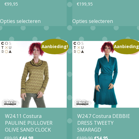
productpagina
productpa
€
99,95
€
199,95
Dit
Dit
Opties selecteren
Opties selecteren
product
product
heeft
heeft
meerdere
meerdere
Aanbieding!
Aanbieding
variaties.
variaties.
Deze
Deze
optie
optie
kan
kan
gekozen
gekozen
worden
worden
op
op
W24.11 Costura
W24.7 Costura DEBBIE
PAULINE PULLOVER
DRESS TWEETY
de
de
OLIVE SAND CLOCK
SMARAGD
productpagina
productpa
Oorspronkelijke
Huidige
Oorspronkelijke
Huidige
€
89,95
€
44,98
€
109,90
€
54,95