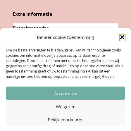
Extra informatie
Betaalmethodes
Beheer cookie toestemming
Garantie & klachten
Levertijd &
Om de beste ervaringen te bieden, gebruiken wij technologieën zoals
cookies om informatie over je apparaat op te slaan en/of te
verzendkosten
raadplegen. Door in te stemmen met deze technologieën kunnen wij
Retourneren
gegevens zoals surfgedrag of unieke ID's op deze site verwerken. Als je
geen toestemming geeft of uw toestemming intrekt, kan dit een
nadelige invloed hebben op bepaalde functies en mogelijkheden.
Openingstijden
Accepteren
Ma:
Gesloten
Di, Woe, Do:
11.00 - 18.00 uur
Weigeren
Vrijdag:
11:00 uur - 18:00 uur
Bekijk voorkeuren
Zaterdag:
10:00 uur - 17:00 uur