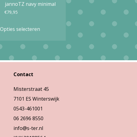
jannoTZ navy minimal
€
79,95
Dit
Opties selecteren
product
heeft
meerdere
variaties.
Deze
Contact
optie
Misterstraat 45
kan
7101 ES Winterswijk
gekozen
0543-461001
worden
06 2696 8550
op
info@s-ter.nl
de