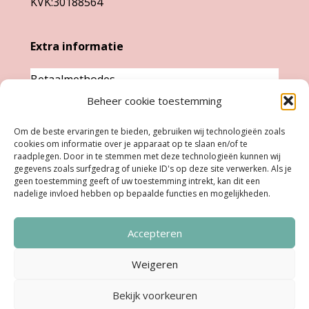
KVK:30188564
productpagina
Extra informatie
Betaalmethodes
Beheer cookie toestemming
Garantie & klachten
Levertijd &
Om de beste ervaringen te bieden, gebruiken wij technologieën zoals
cookies om informatie over je apparaat op te slaan en/of te
verzendkosten
raadplegen. Door in te stemmen met deze technologieën kunnen wij
Retourneren
gegevens zoals surfgedrag of unieke ID's op deze site verwerken. Als je
geen toestemming geeft of uw toestemming intrekt, kan dit een
nadelige invloed hebben op bepaalde functies en mogelijkheden.
Openingstijden
Accepteren
Ma:
Gesloten
Di, Woe, Do:
11.00 - 18.00 uur
Weigeren
Vrijdag:
11:00 uur - 18:00 uur
Bekijk voorkeuren
Zaterdag:
10:00 uur - 17:00 uur