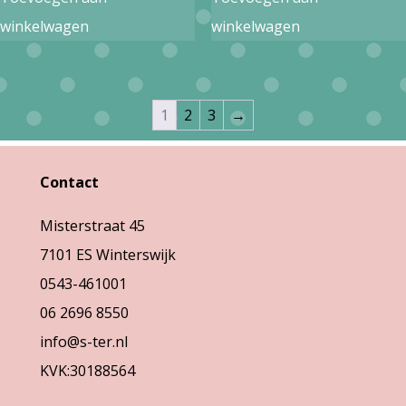
winkelwagen
winkelwagen
1
2
3
→
Contact
Misterstraat 45
7101 ES Winterswijk
0543-461001
06 2696 8550
info@s-ter.nl
KVK:30188564