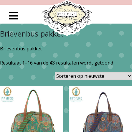
Brievenbus pakket
Brievenbus pakket
Gesorte
Resultaat 1–16 van de 43 resultaten wordt getoond
op
nieuwst