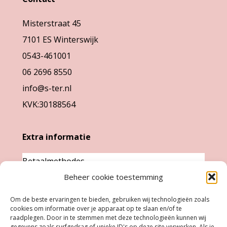
Misterstraat 45
7101 ES Winterswijk
0543-461001
06 2696 8550
info@s-ter.nl
KVK:30188564
Extra informatie
Betaalmethodes
Garantie & klachten
Beheer cookie toestemming
Levertijd &
Om de beste ervaringen te bieden, gebruiken wij technologieën zoals
cookies om informatie over je apparaat op te slaan en/of te
verzendkosten
raadplegen. Door in te stemmen met deze technologieën kunnen wij
Retourneren
gegevens zoals surfgedrag of unieke ID's op deze site verwerken. Als je